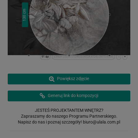
cm
130
91 dpi
x:34cm y:0cm | (1249,0) (4724,4724) (5973,4724)
-
+
Powiększ zdjęcie
Generuj link do kompozycji
JESTEŚ PROJEKTANTEM WNĘTRZ?
Zapraszamy do naszego Programu Partnerskiego.
Napisz do nas i poznaj szczegóły!
biuro@ulala.com.pl