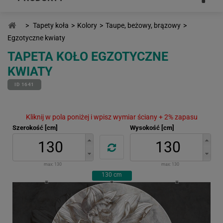
>
Tapety koła
>
Kolory
>
Taupe, beżowy, brązowy
>
Egzotyczne kwiaty
TAPETA KOŁO EGZOTYCZNE
KWIATY
ID 1641
Kliknij w pola poniżej i wpisz wymiar ściany + 2% zapasu
Szerokość [cm]
Wysokość [cm]
max:
130
max:
130
130
cm