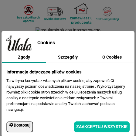
Cookies
Cena przed rabatem:
564.45 zł
Rabat:
131.37 zł
Zgody
Szczegóły
O Cookies
433.08 zł
Cena po rabacie:
Informacje dotyczące plików cookies
Ta witryna korzysta z własnych plików cookie, aby zapewnić Ci
najwyższy poziom doświadczenia na naszej stronie . Wykorzystujemy
również pliki cookie stron trzecich w celu ulepszenia naszych usług,
analizy a nastepnie wyświetlania reklam związanych z Twoimi
preferencjami na podstawie analizy Twoich zachowań podczas
nawigacji.
Dostosuj
ZAAKCEPTUJ WSZYSTKIE
WERSJE KOLORYSTYCZNE