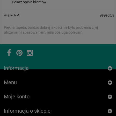
Pokaż opinie klientów
Wojciech M.
05-08-2026
Piękna tapeta, bardzo dobrej jakości nie było problemu z jej
ułożeniem i spasowaniem, miła obsługa polecam
Informacja
Menu
Moje konto
Informacja o sklepie