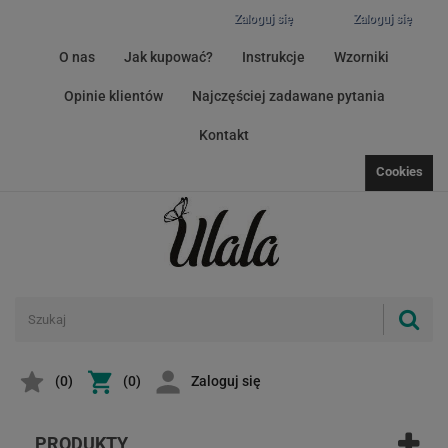
Zaloguj się
Zaloguj się
O nas
Jak kupować?
Instrukcje
Wzorniki
Opinie klientów
Najczęściej zadawane pytania
Kontakt
Cookies
(
0
)
(0)
Zaloguj się
PRODUKTY