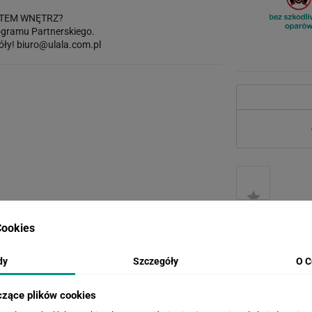
TEM WNĘTRZ?
gramu Partnerskiego.
óły!
biuro@ulala.com.pl
ookies
dy
Szczegóły
O C
WERSJE KOLORYSTYCZNE
czące plików cookies