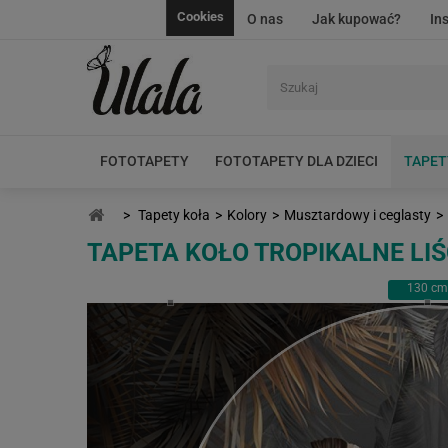
Cookies
O nas
Jak kupować?
In
FOTOTAPETY
FOTOTAPETY DLA DZIECI
TAPET
>
Tapety koła
>
Kolory
>
Musztardowy i ceglasty
>
TAPETA KOŁO TROPIKALNE LIŚ
130
cm