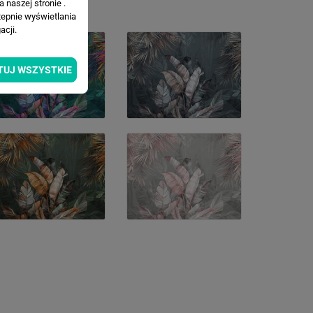
 naszej stronie .
tepnie wyświetlania
cji.
TUJ WSZYSTKIE