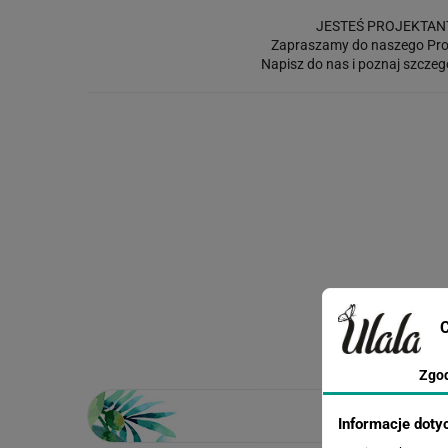
JESTEŚ PROJEKTAN
Zapraszamy do naszego Pro
Napisz do nas i poznaj szczeg
C
Zgo
Informacje doty