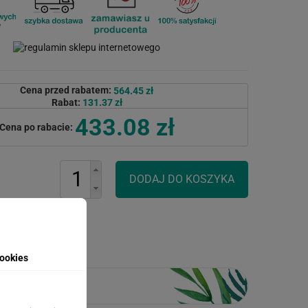
Cena przed rabatem:
564.45 zł
Rabat:
131.37 zł
433.08 zł
Cena po rabacie:
ookies