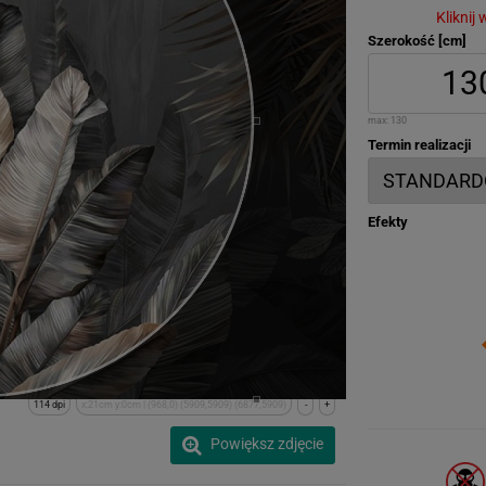
Kliknij
Szerokość [cm]
max:
130
Termin realizacji
Efekty
114 dpi
x:21cm y:0cm | (968,0) (5909,5909) (6877,5909)
-
+
Powiększ zdjęcie