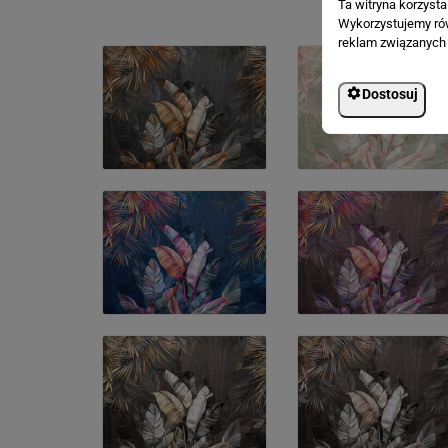
Ta witryna korzyst
Wykorzystujemy równ
reklam związanych 
Dostosuj