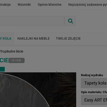
strukcje
Wzorniki
Opinie klientów
Najczęściej zadawane py
Y KOŁA
NAKLEJKI NA MEBLE
TWOJE ZDJĘCIE
Tropikalne liście
CIE
ID 1336
Rodzaj wydruku
Opis materiału: C