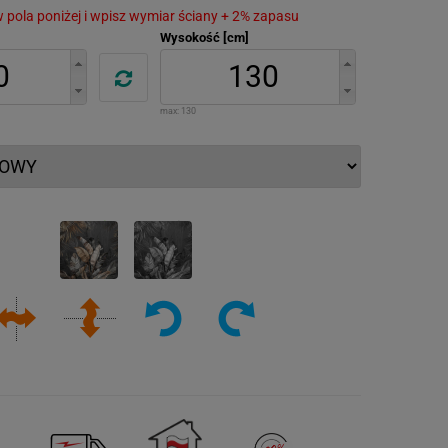
 w pola poniżej i wpisz wymiar ściany + 2% zapasu
Wysokość [cm]
max:
130