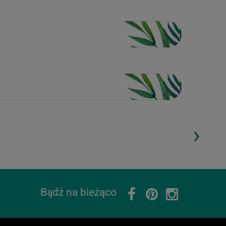
›
ding...
Loading...
Bądź na bieżąco