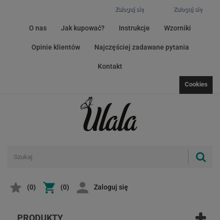
Zaloguj się
Zaloguj się
O nas
Jak kupować?
Instrukcje
Wzorniki
Opinie klientów
Najczęściej zadawane pytania
Kontakt
Cookies
(
0
)
(0)
Zaloguj się
PRODUKTY