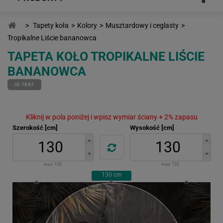
>
Tapety koła
>
Kolory
>
Musztardowy i ceglasty
>
Tropikalne Liście bananowca
TAPETA KOŁO TROPIKALNE LIŚCIE
BANANOWCA
ID 1887
Kliknij w pola poniżej i wpisz wymiar ściany + 2% zapasu
Szerokość [cm]
Wysokość [cm]
max:
130
max:
130
130
cm