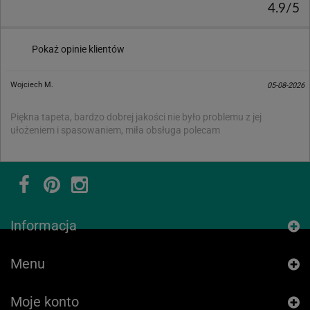
4.9/5
Pokaż opinie klientów
Wojciech M.
05-08-2026
Piękna tapeta, bardzo dobrej jakości nie było problemu z jej
ułożeniem i spasowaniem, miła obsługa polecam
Informacja
Menu
Moje konto