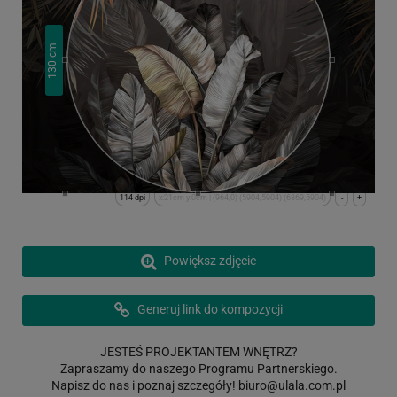
cm
130
114 dpi
x:21cm y:0cm | (964,0) (5904,5904) (6869,5904)
-
+
Powiększ zdjęcie
Generuj link do kompozycji
JESTEŚ PROJEKTANTEM WNĘTRZ?
Zapraszamy do naszego Programu Partnerskiego.
Napisz do nas i poznaj szczegóły!
biuro@ulala.com.pl