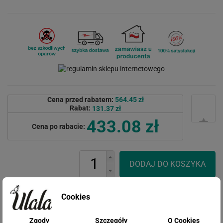
Cena przed rabatem:
564.45 zł
Rabat:
131.37 zł
433.08 zł
Cena po rabacie:
Cookies
Zgody
Szczegóły
O Cookies