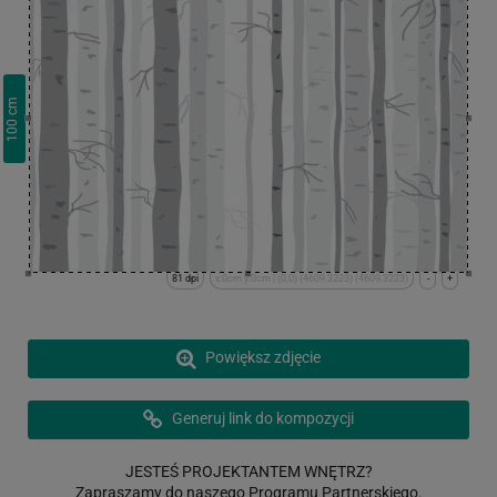
cm
100
81 dpi
x:0cm y:0cm | (0,0) (4609,3223) (4609,3223)
-
+
Powiększ zdjęcie
Generuj link do kompozycji
JESTEŚ PROJEKTANTEM WNĘTRZ?
Zapraszamy do naszego Programu Partnerskiego.