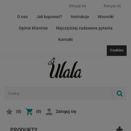
Zaloguj się
Zaloguj się
O nas
Jak kupować?
Instrukcje
Wzorniki
Opinie klientów
Najczęściej zadawane pytania
Kontakt
Cookies
(
0
)
(0)
Zaloguj się
PRODUKTY