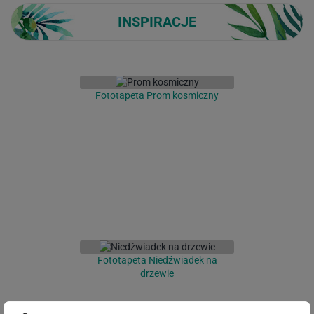
INSPIRACJE
Fototapeta Prom kosmiczny
Fototapeta Niedźwiadek na
drzewie