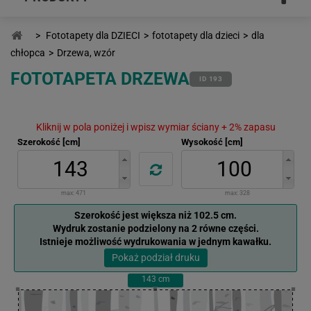
>
Fototapety dla DZIECI
>
fototapety dla dzieci
>
dla
chłopca
>
Drzewa, wzór
FOTOTAPETA DRZEWA
ID 193
Kliknij w pola poniżej i wpisz wymiar ściany + 2% zapasu
Szerokość [cm]
Wysokość [cm]
max:
471
max:
328
Szerokość jest większa niż 102.5 cm.
Wydruk zostanie podzielony na 2 równe części.
Istnieje możliwość wydrukowania w jednym kawałku.
Pokaż podział druku
143
cm