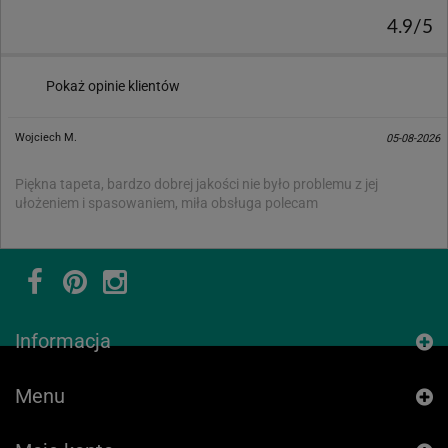
4.9/5
Pokaż opinie klientów
Wojciech M.
05-08-2026
Piękna tapeta, bardzo dobrej jakości nie było problemu z jej
ułożeniem i spasowaniem, miła obsługa polecam
Informacja
Menu