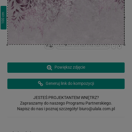
cm
100
71 dpi
x:0cm y:0cm | (0,0) (5987,2759) (5987,2759)
-
+
Powiększ zdjęcie
Generuj link do kompozycji
JESTEŚ PROJEKTANTEM WNĘTRZ?
Zapraszamy do naszego Programu Partnerskiego.
Napisz do nas i poznaj szczegóły!
biuro@ulala.com.pl