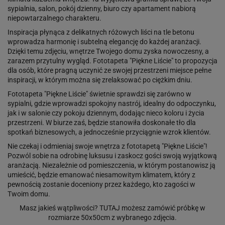
sypialnia, salon, pokój dzienny, biuro czy apartament nabiorą
niepowtarzalnego charakteru.
Inspiracja płynąca z delikatnych różowych liści na tle betonu
wprowadza harmonię i subtelną elegancję do każdej aranżacji.
Dzięki temu zdjęciu, wnętrze Twojego domu zyska nowoczesny, a
zarazem przytulny wygląd. Fototapeta "Piękne Liście" to propozycja
dla osób, które pragną uczynić ze swojej przestrzeni miejsce pełne
inspiracji, w którym można się zrelaksować po ciężkim dniu.
Fototapeta "Piękne Liście" świetnie sprawdzi się zarówno w
sypialni, gdzie wprowadzi spokojny nastrój, idealny do odpoczynku,
jak i w salonie czy pokoju dziennym, dodając nieco koloru i życia
przestrzeni. W biurze zaś, będzie stanowiła doskonałe tło dla
spotkań biznesowych, a jednocześnie przyciągnie wzrok klientów.
Nie czekaj i odmieniaj swoje wnętrza z fototapetą "Piękne Liście"!
Pozwól sobie na odrobinę luksusu i zaskocz gości swoją wyjątkową
aranżacją. Niezależnie od pomieszczenia, w którym postanowisz ją
umieścić, będzie emanować niesamowitym klimatem, który z
pewnością zostanie doceniony przez każdego, kto zagości w
Twoim domu.
Masz jakieś wątpliwości?
TUTAJ
możesz zamówić próbkę w
rozmiarze 50x50cm z wybranego zdjęcia.