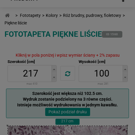
>
Fototapety
>
Kolory
>
Róż brudny, pudrowy, fioletowy
>
Piękne liście
FOTOTAPETA PIĘKNE LIŚCIE
ID 1560
Kliknij w pola poniżej i wpisz wymiar ściany + 2% zapasu
Szerokość [cm]
Wysokość [cm]
max:
610
max:
281
Szerokość jest większa niż 102.5 cm.
Wydruk zostanie podzielony na 3 równe części.
Istnieje możliwość wydrukowania w jednym kawałku.
Pokaż podział druku
217
cm