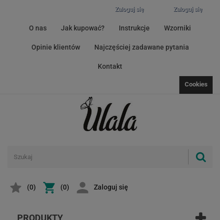
Zaloguj się
Zaloguj się
O nas
Jak kupować?
Instrukcje
Wzorniki
Opinie klientów
Najczęściej zadawane pytania
Kontakt
Cookies
(
0
)
(0)
Zaloguj się
PRODUKTY