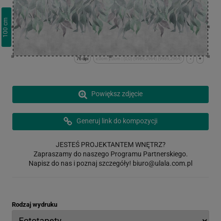
cm
100
76 dpi
x:0cm y:0cm | (0,0) (9989,2964) (9989,2964)
-
+
Powiększ zdjęcie
Generuj link do kompozycji
JESTEŚ PROJEKTANTEM WNĘTRZ?
Zapraszamy do naszego Programu Partnerskiego.
Napisz do nas i poznaj szczegóły!
biuro@ulala.com.pl
Rodzaj wydruku