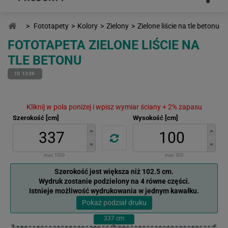
>
Fototapety
>
Kolory
>
Zielony
>
Zielone liście na tle betonu
FOTOTAPETA ZIELONE LIŚCIE NA
TLE BETONU
ID 1339
Kliknij w pola poniżej i wpisz wymiar ściany + 2% zapasu
Szerokość [cm]
Wysokość [cm]
max:
1020
max:
303
Szerokość jest większa niż 102.5 cm.
Wydruk zostanie podzielony na 4 równe części.
Istnieje możliwość wydrukowania w jednym kawałku.
Pokaż podział druku
337
cm