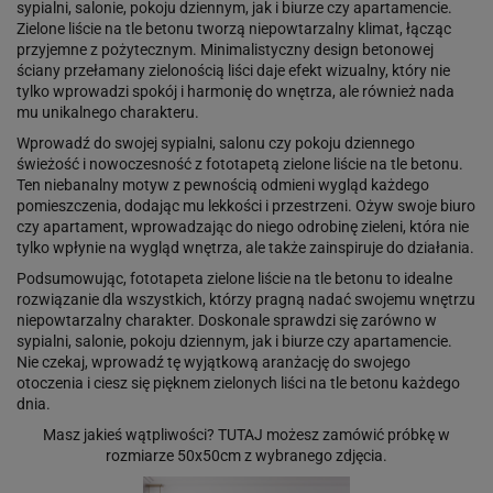
sypialni, salonie, pokoju dziennym, jak i biurze czy apartamencie.
Zielone liście na tle betonu tworzą niepowtarzalny klimat, łącząc
przyjemne z pożytecznym. Minimalistyczny design betonowej
ściany przełamany zielonością liści daje efekt wizualny, który nie
tylko wprowadzi spokój i harmonię do wnętrza, ale również nada
mu unikalnego charakteru.
Wprowadź do swojej sypialni, salonu czy pokoju dziennego
świeżość i nowoczesność z fototapetą zielone liście na tle betonu.
Ten niebanalny motyw z pewnością odmieni wygląd każdego
pomieszczenia, dodając mu lekkości i przestrzeni. Ożyw swoje biuro
czy apartament, wprowadzając do niego odrobinę zieleni, która nie
tylko wpłynie na wygląd wnętrza, ale także zainspiruje do działania.
Podsumowując, fototapeta zielone liście na tle betonu to idealne
rozwiązanie dla wszystkich, którzy pragną nadać swojemu wnętrzu
niepowtarzalny charakter. Doskonale sprawdzi się zarówno w
sypialni, salonie, pokoju dziennym, jak i biurze czy apartamencie.
Nie czekaj, wprowadź tę wyjątkową aranżację do swojego
otoczenia i ciesz się pięknem zielonych liści na tle betonu każdego
dnia.
Masz jakieś wątpliwości?
TUTAJ
możesz zamówić próbkę w
rozmiarze 50x50cm z wybranego zdjęcia.