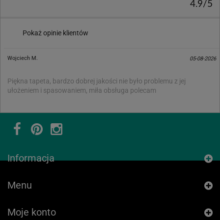
4.9/5
Pokaż opinie klientów
Wojciech M.
05-08-2026
Piękna tapeta, bardzo dobrej jakości nie było problemu z jej
ułożeniem i spasowaniem, miła obsługa polecam
Informacja
Menu
Moje konto