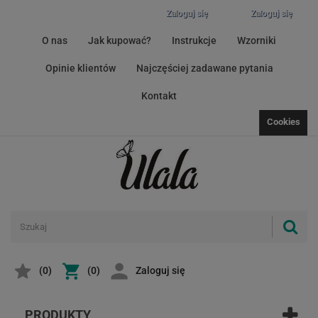
Zaloguj się
Zaloguj się
O nas
Jak kupować?
Instrukcje
Wzorniki
Opinie klientów
Najczęściej zadawane pytania
Kontakt
Cookies
(
0
)
(0)
Zaloguj się
PRODUKTY