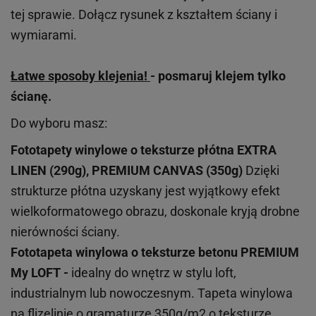
tej sprawie. Dołącz rysunek z kształtem ściany i
wymiarami.
Łatwe sposoby klejenia!
- posmaruj klejem tylko
ścianę.
Do wyboru masz:
Fototapety winylowe o
teksturze
płótna EXTRA
LINEN (290g), PREMIUM CANVAS (350g)
Dzięki
strukturze płótna uzyskany jest wyjątkowy efekt
wielkoformatowego obrazu, doskonale kryją drobne
nierówności ściany.
Fototapeta winylowa o
teksturze
betonu PREMIUM
My LOFT -
idealny do wnętrz w stylu loft,
industrialnym lub nowoczesnym. Tapeta winylowa
na flizelinie o gramaturze 350g/m2 o teksturze