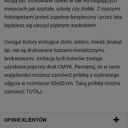
Mogą być stosowane nawet w tak wymagających
miejscach
jak
szpitale, szkoły czy żłobki.
Z naszymi
fototapetami jesteś zupełnie bezpieczny i przez lata
będziesz się cieszył pięknym wydrukiem.
Uwaga! Kolory imitujące złoto, srebro, miedź, brokat
itp.
nie są drukowane tuszami metalicznymi,
brokatowymi. Imitacja tych kolorów zostaje
uzyskana poprzez druk CMYK. Pamiętaj, że w
razie
wątpliwości możesz zamówić próbkę z wybranego
zdjęcia w rozmiarze 50x50 cm. Taką próbkę można
zamówić
TUTAJ
.
OPINIE KLIENTÓW