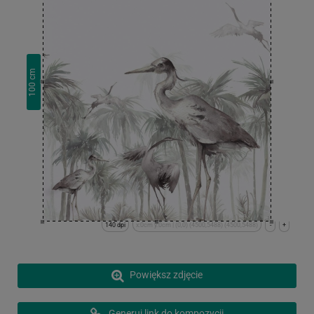
cm
100
140 dpi
x:0cm y:0cm | (0,0) (4500,5488) (4500,5488)
-
+
Powiększ zdjęcie
Generuj link do kompozycji