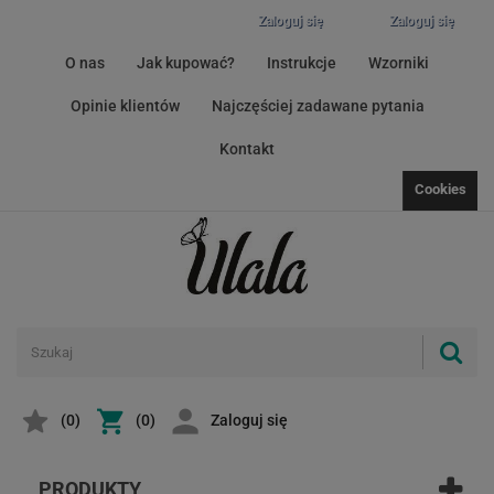
Zaloguj się
Zaloguj się
O nas
Jak kupować?
Instrukcje
Wzorniki
Opinie klientów
Najczęściej zadawane pytania
Kontakt
Cookies
(
0
)
(0)
Zaloguj się
PRODUKTY