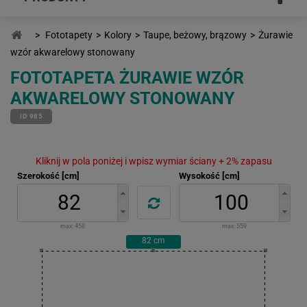
>
Fototapety
>
Kolory
>
Taupe, beżowy, brązowy
>
Żurawie
wzór akwarelowy stonowany
FOTOTAPETA ŻURAWIE WZÓR
AKWARELOWY STONOWANY
ID 985
Kliknij w pola poniżej i wpisz wymiar ściany + 2% zapasu
Szerokość [cm]
Wysokość [cm]
max:
458
max:
559
82
cm