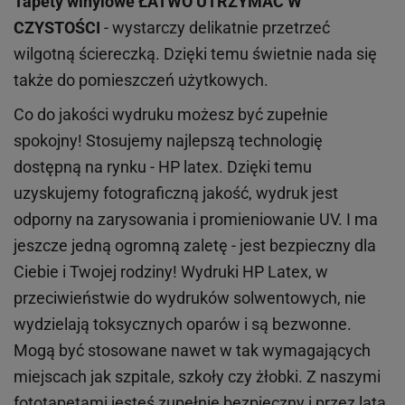
Tapety winylowe
ŁATWO UTRZYMAĆ W
CZYSTOŚCI
- wystarczy delikatnie przetrzeć
wilgotną ściereczką. Dzięki temu świetnie nada się
także do pomieszczeń użytkowych.
Co do jakości wydruku możesz być zupełnie
spokojny! Stosujemy najlepszą technologię
dostępną na rynku - HP latex. Dzięki temu
uzyskujemy fotograficzną jakość, wydruk jest
odporny na zarysowania i promieniowanie UV. I ma
jeszcze jedną ogromną zaletę - jest bezpieczny dla
Ciebie i Twojej rodziny!
Wydruki HP
Latex
, w
przeciwieństwie do wydruków
solwentowych
, nie
wydzielają toksycznych oparów i są bezwonne.
Mogą być stosowane nawet w tak wymagających
miejscach
jak
szpitale, szkoły czy żłobki.
Z naszymi
fototapetami jesteś zupełnie bezpieczny i przez lata