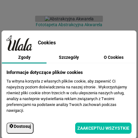
Fototapeta Abstrakcyjna Akwarela
Cookies
Zgody
Szczegóły
O Cookies
Informacje dotyczące plików cookies
Ta witryna korzysta z własnych plików cookie, aby zapewnić Ci
najwyższy poziom doświadczenia na naszej stronie . Wykorzystujemy
również pliki cookie stron trzecich w celu ulepszenia naszych usług,
Fototapeta Abstrakcyjny kwiatowy
analizy a nastepnie wyświetlania reklam związanych z Twoimi
obraz
preferencjami na podstawie analizy Twoich zachowań podczas
nawigacji.
Dostosuj
ZAAKCEPTUJ WSZYSTKIE