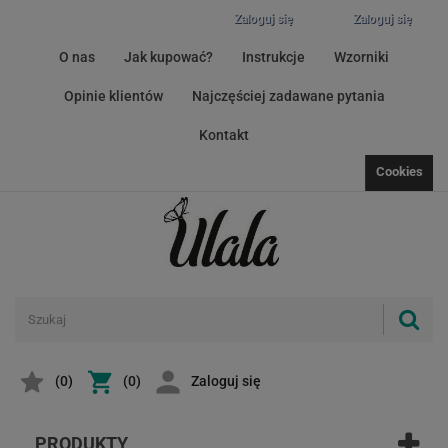
Zaloguj się
Zaloguj się
O nas
Jak kupować?
Instrukcje
Wzorniki
Opinie klientów
Najczęściej zadawane pytania
Kontakt
Cookies
(
0
)
(0)
Zaloguj się
PRODUKTY