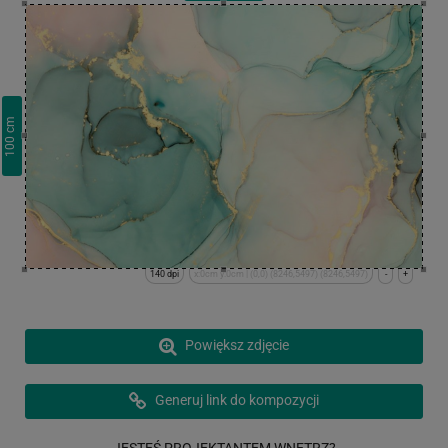
cm
100
140 dpi
x:0cm y:0cm | (0,0) (8246,5497) (8246,5497)
-
+
Powiększ zdjęcie
Generuj link do kompozycji
JESTEŚ PROJEKTANTEM WNĘTRZ?