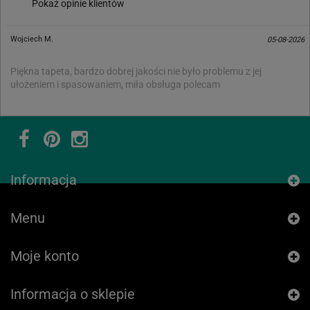
Pokaż opinie klientów
Wojciech M.
05-08-2026
Piękna tapeta, bardzo dobrej jakości nie było problemu z jej
ułożeniem i spasowaniem, miła obsługa polecam
Informacja
Menu
Moje konto
Informacja o sklepie