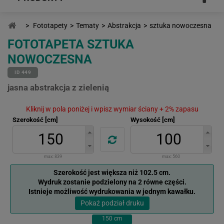
>
Fototapety
>
Tematy
>
Abstrakcja
>
sztuka nowoczesna
FOTOTAPETA SZTUKA
NOWOCZESNA
ID 449
jasna abstrakcja z zielenią
Kliknij w pola poniżej i wpisz wymiar ściany + 2% zapasu
Szerokość [cm]
Wysokość [cm]
max:
839
max:
560
Szerokość jest większa niż 102.5 cm.
Wydruk zostanie podzielony na 2 równe części.
Istnieje możliwość wydrukowania w jednym kawałku.
Pokaż podział druku
150
cm