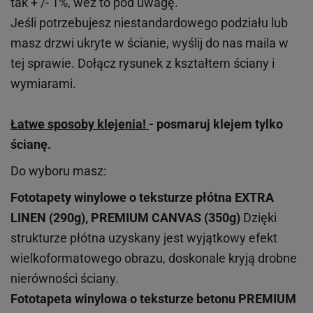
tak + /- 1%, weź to pod uwagę.
Jeśli potrzebujesz niestandardowego podziału lub
masz drzwi ukryte w ścianie, wyślij do nas maila w
tej sprawie. Dołącz rysunek z kształtem ściany i
wymiarami.
Łatwe sposoby klejenia!
- posmaruj klejem tylko
ścianę.
Do wyboru masz:
Fototapety winylowe o
teksturze
płótna EXTRA
LINEN (290g), PREMIUM CANVAS (350g)
Dzięki
strukturze płótna uzyskany jest wyjątkowy efekt
wielkoformatowego obrazu, doskonale kryją drobne
nierówności ściany.
Fototapeta winylowa o
teksturze
betonu PREMIUM