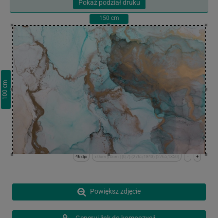
Pokaż podział druku
150
cm
cm
100
46 dpi
x:0cm y:0cm | (0,7) (2765,1843) (2765,1850)
-
+
Powiększ zdjęcie
Generuj link do kompozycji