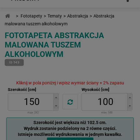
>
Fototapety
>
Tematy
>
Abstrakcja
>
Abstrakcja
malowana tuszem alkoholowym
FOTOTAPETA ABSTRAKCJA
MALOWANA TUSZEM
ALKOHOLOWYM
ID 543
Kliknij w pola poniżej i wpisz wymiar ściany + 2% zapasu
Szerokość [cm]
Wysokość [cm]
max:
282
max:
188
Szerokość jest większa niż 102.5 cm.
Wydruk zostanie podzielony na 2 równe części.
Istnieje możliwość wydrukowania w jednym kawałku.