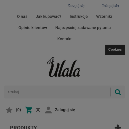
Zaloguj się
Zaloguj się
O nas
Jak kupować?
Instrukcje
Wzorniki
Opinie klientów
Najczęściej zadawane pytania
Kontakt
Cookies
(
0
)
(0)
Zaloguj się
PRODUKTY