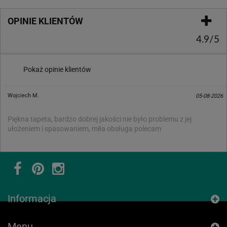
OPINIE KLIENTÓW
4.9/5
Pokaż opinie klientów
Wojciech M.
05-08-2026
Piękna tapeta, bardzo dobrej jakości nie było problemu z jej
ułożeniem i spasowaniem, miła obsługa polecam
Informacja
Menu