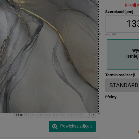
Kliknij
Szerokość [cm]
max:
448
Wyd
Istnie
Termin realizacji
Efekty
84 dpi
x:0cm y:0cm | (6,0) (4398,3307) (4404,3307)
-
+
Powiększ zdjęcie