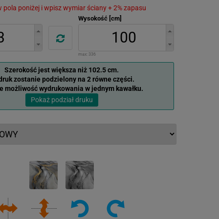
 w pola poniżej i wpisz wymiar ściany + 2% zapasu
Wysokość [cm]
max:
336
Szerokość jest większa niż 102.5 cm.
ruk zostanie podzielony na 2 równe części.
je możliwość wydrukowania w jednym kawałku.
Pokaż podział druku