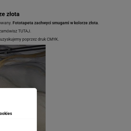
ze złota
nowany.
Fototapeta zachwyci smugami w kolorze złota
.
 zamówisz
TUTAJ
.
ję uzyskujemy poprzez druk CMYK.
ookies