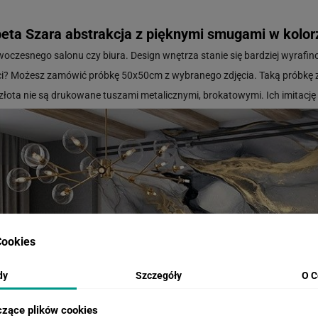
eta Szara abstrakcja z pięknymi smugami w kolor
woczesnego salonu czy biura. Design wnętrza stanie się bardziej wyrafi
i? Możesz zamówić próbkę 50x50cm z wybranego zdjęcia. Taką próbkę
 złota nie są drukowane tuszami metalicznymi, brokatowymi. Ich imitac
ookies
dy
Szczegóły
O C
czące plików cookies