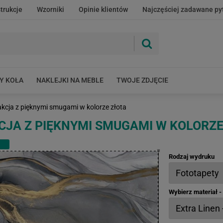
strukcje
Wzorniki
Opinie klientów
Najczęściej zadawane py
Y KOŁA
NAKLEJKI NA MEBLE
TWOJE ZDJĘCIE
akcja z pięknymi smugami w kolorze złota
JA Z PIĘKNYMI SMUGAMI W KOLORZE
Rodzaj wydruku
Wybierz materiał 