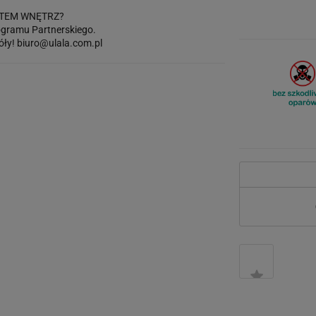
TEM WNĘTRZ?
gramu Partnerskiego.
óły!
biuro@ulala.com.pl