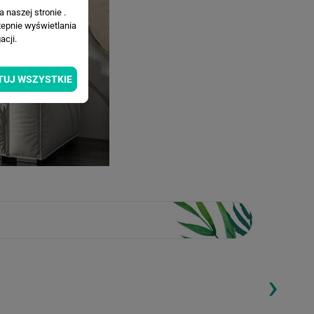
 naszej stronie .
tepnie wyświetlania
cji.
TUJ WSZYSTKIE
›
ding...
Loading...