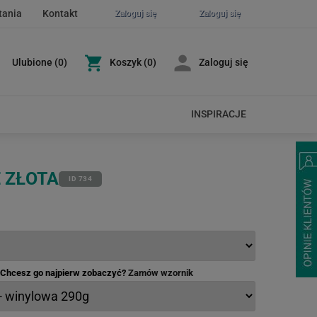
tania
Kontakt
Zaloguj się
Zaloguj się
Ulubione
(
0
)
Koszyk
(0)
Zaloguj się
INSPIRACJE
 ZŁOTA
ID 734
- Chcesz go najpierw zobaczyć?
Zamów wzornik