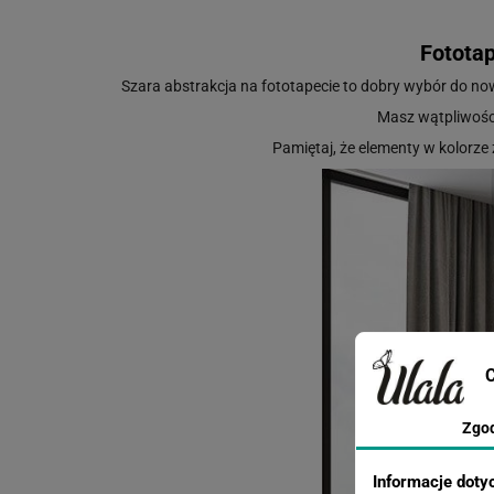
Fototap
Szara abstrakcja na fototapecie to dobry wybór do no
Masz wątpliwośc
Pamiętaj, że elementy w kolorze
C
Zgo
Informacje doty