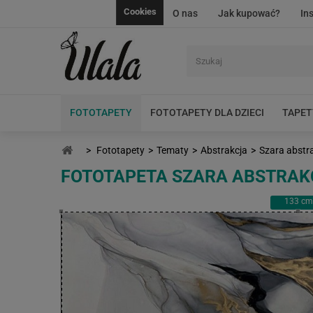
Cookies
O nas
Jak kupować?
In
FOTOTAPETY
FOTOTAPETY DLA DZIECI
TAPET
>
Fototapety
>
Tematy
>
Abstrakcja
>
Szara abstr
FOTOTAPETA SZARA ABSTRAKC
133
cm