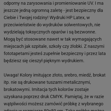
odporny na zarysowania i promieniowanie UV. I ma
jeszcze jedną ogromną zaletę - jest bezpieczny dla
Ciebie i Twojej rodziny!
Wydruki HP
Latex
, w
przeciwieństwie do wydruków
solwentowych
, nie
wydzielają toksycznych oparów i są bezwonne.
Mogą być stosowane nawet w tak wymagających
miejscach
jak
szpitale, szkoły czy żłobki.
Z naszymi
fototapetami jesteś zupełnie bezpieczny i przez lata
będziesz się cieszył pięknym wydrukiem.
Uwaga! Kolory imitujące złoto, srebro, miedź, brokat
itp.
nie są drukowane tuszami metalicznymi,
brokatowymi. Imitacja tych kolorów zostaje
uzyskana poprzez druk CMYK. Pamiętaj, że w
razie
wątpliwości możesz zamówić próbkę z wybranego
zdjęcia w rozmiarze 50x50 cm. Taką próbkę można