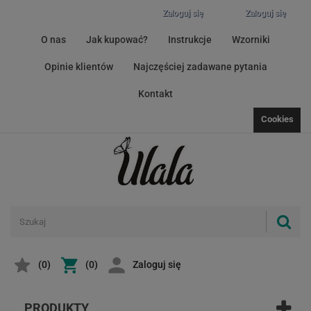
Zaloguj się
Zaloguj się
O nas
Jak kupować?
Instrukcje
Wzorniki
Opinie klientów
Najczęściej zadawane pytania
Kontakt
Cookies
(
0
)
(0)
Zaloguj się
PRODUKTY