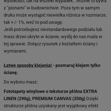
wysokości, tak na wszelki wypadek...Różnie to bywa
z "pionami" w budownictwie. Poza tym w samym
druku może wystąpić niewielka różnica w rozmiarze,
tak + /- 1%, weź to pod uwagę.
Jeśli potrzebujesz niestandardowego podziału lub
masz drzwi ukryte w ścianie, wyślij do nas maila w
tej sprawie. Dołącz rysunek z kształtem ściany i
wymiarami.
Łatwe sposoby klejenia!
- posmaruj klejem tylko
ścianę.
Do wyboru masz:
Fototapety winylowe o
teksturze
płótna EXTRA
LINEN (290g), PREMIUM CANVAS (350g)
Dzięki
strukturze płótna uzyskany jest wyjątkowy efekt