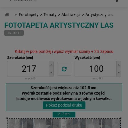
>
Fototapety
>
Tematy
>
Abstrakcja
>
Artystyczny las
FOTOTAPETA ARTYSTYCZNY LAS
ID 1515
Kliknij w pola poniżej i wpisz wymiar ściany + 2% zapasu
Szerokość [cm]
Wysokość [cm]
max:
610
max:
281
Szerokość jest większa niż 102.5 cm.
Wydruk zostanie podzielony na 3 równe części.
Istnieje możliwość wydrukowania w jednym kawałku.
Pokaż podział druku
217
cm