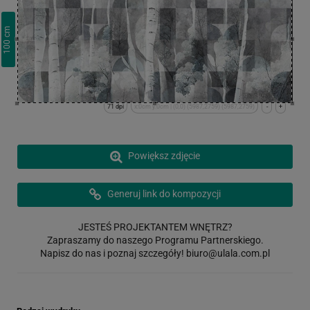
cm
100
71 dpi
x:0cm y:0cm | (0,0) (5987,2759) (5987,2759)
-
+
Powiększ zdjęcie
Generuj link do kompozycji
JESTEŚ PROJEKTANTEM WNĘTRZ?
Zapraszamy do naszego Programu Partnerskiego.
Napisz do nas i poznaj szczegóły!
biuro@ulala.com.pl