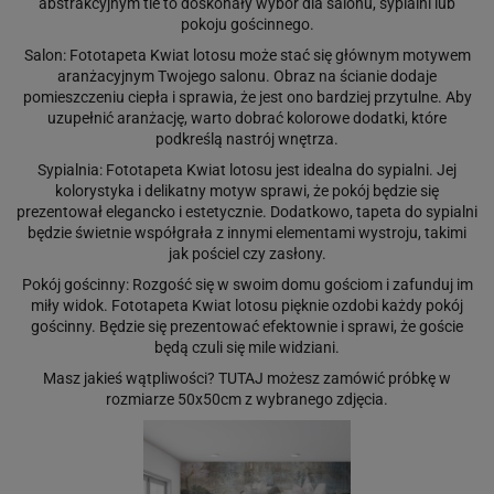
abstrakcyjnym tle to doskonały wybór dla salonu, sypialni lub
pokoju gościnnego.
Salon: Fototapeta Kwiat lotosu może stać się głównym motywem
aranżacyjnym Twojego salonu. Obraz na ścianie dodaje
pomieszczeniu ciepła i sprawia, że jest ono bardziej przytulne. Aby
uzupełnić aranżację, warto dobrać kolorowe dodatki, które
podkreślą nastrój wnętrza.
Sypialnia: Fototapeta Kwiat lotosu jest idealna do sypialni. Jej
kolorystyka i delikatny motyw sprawi, że pokój będzie się
prezentował elegancko i estetycznie. Dodatkowo, tapeta do sypialni
będzie świetnie współgrała z innymi elementami wystroju, takimi
jak pościel czy zasłony.
Pokój gościnny: Rozgość się w swoim domu gościom i zafunduj im
miły widok. Fototapeta Kwiat lotosu pięknie ozdobi każdy pokój
gościnny. Będzie się prezentować efektownie i sprawi, że goście
będą czuli się mile widziani.
Masz jakieś wątpliwości?
TUTAJ
możesz zamówić próbkę w
rozmiarze 50x50cm z wybranego zdjęcia.