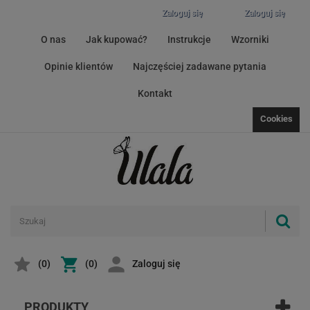
Zaloguj się
Zaloguj się
O nas
Jak kupować?
Instrukcje
Wzorniki
Opinie klientów
Najczęściej zadawane pytania
Kontakt
Cookies
(
0
)
(0)
Zaloguj się
PRODUKTY