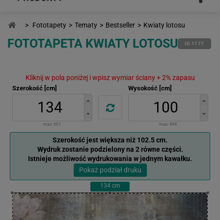
>
Fototapety
>
Tematy
>
Bestseller
>
Kwiaty lotosu
FOTOTAPETA KWIATY LOTOSU
ID 1177
Kliknij w pola poniżej i wpisz wymiar ściany + 2% zapasu
Szerokość [cm]
Wysokość [cm]
max:
661
max:
494
Szerokość jest większa niż 102.5 cm.
Wydruk zostanie podzielony na 2 równe części.
Istnieje możliwość wydrukowania w jednym kawałku.
Pokaż podział druku
134
cm