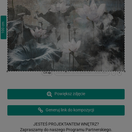
cm
100
124 dpi
x:0cm y:0cm | (0,16) (6500,4851) (6500,4867)
-
+
Powiększ zdjęcie
Generuj link do kompozycji
JESTEŚ PROJEKTANTEM WNĘTRZ?
Zapraszamy do naszego Programu Partnerskiego.