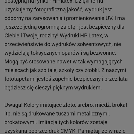
dostępną na rynku - HP latex. Dzięki temu
uzyskujemy fotograficzną jakość, wydruk jest
odporny na zarysowania i promieniowanie UV. I ma
jeszcze jedną ogromną zaletę - jest bezpieczny dla
Ciebie i Twojej rodziny!
Wydruki HP
Latex
, w
przeciwieństwie do wydruków
solwentowych
, nie
wydzielają toksycznych oparów i są bezwonne.
Mogą być stosowane nawet w tak wymagających
miejscach
jak
szpitale, szkoły czy żłobki.
Z naszymi
fototapetami jesteś zupełnie bezpieczny i przez lata
będziesz się cieszył pięknym wydrukiem.
Uwaga! Kolory imitujące złoto, srebro, miedź, brokat
itp.
nie są drukowane tuszami metalicznymi,
brokatowymi. Imitacja tych kolorów zostaje
uzyskana poprzez druk CMYK. Pamiętaj, że w
razie