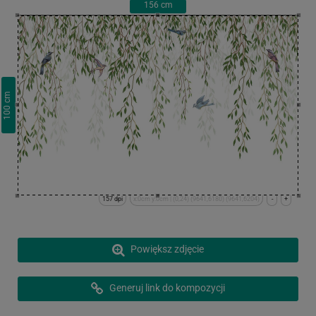
156
cm
cm
100
157 dpi
x:0cm y:0cm | (0,24) (9641,6180) (9641,6204)
-
+
Powiększ zdjęcie
Generuj link do kompozycji