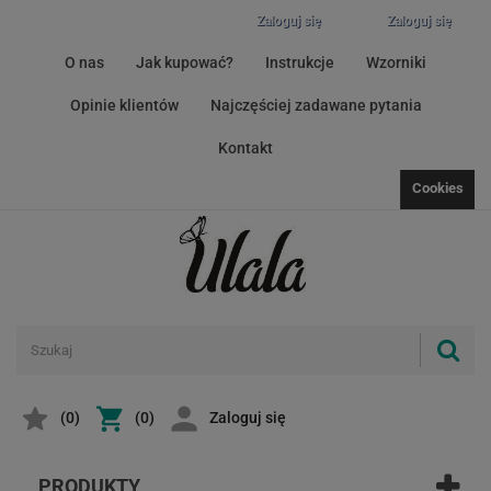
Zaloguj się
Zaloguj się
O nas
Jak kupować?
Instrukcje
Wzorniki
Opinie klientów
Najczęściej zadawane pytania
Kontakt
Cookies
(
0
)
(0)
Zaloguj się
PRODUKTY