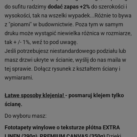
do sufitu radzimy
dodać zapas +2%
do szerokości i
wysokości, tak na wszelki wypadek...Różnie to bywa
z "pionami" w budownictwie. Poza tym w samym
druku może wystąpić niewielka różnica w rozmiarze,
tak + /- 1%, weź to pod uwagę.
Jeśli potrzebujesz niestandardowego podziału lub
masz drzwi ukryte w ścianie, wyślij do nas maila w
tej sprawie. Dołącz rysunek z kształtem ściany i
wymiarami.
Łatwe sposoby klejenia!
- posmaruj klejem tylko
ścianę.
Do wyboru masz:
Fototapety winylowe o
teksturze
płótna EXTRA
LINEN (290g), PREMIUM CANVAS (350g)
Dzięki