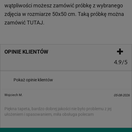
wątpliwości możesz zamówić próbkę z wybranego
zdjęcia w rozmiarze 50x50 cm. Taką próbkę można
zamówić
TUTAJ
.
OPINIE KLIENTÓW
4.9/5
Pokaż opinie klientów
Wojciech M.
05-08-2026
Piękna tapeta, bardzo dobrej jakości nie było problemu z jej
ułożeniem i spasowaniem, miła obsługa polecam