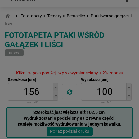
>
Fototapety
>
Tematy
>
Bestseller
>
Ptaki wśród gałązek i
liści
FOTOTAPETA PTAKI WŚRÓD
GAŁĄZEK I LIŚCI
ID 566
Kliknij w pola poniżej i wpisz wymiar ściany + 2% zapasu
Szerokość [cm]
Wysokość [cm]
max:
981
max:
631
Szerokość jest większa niż 102.5 cm.
Wydruk zostanie podzielony na 2 równe części.
Istnieje możliwość wydrukowania w jednym kawałku.
Pokaż podział druku