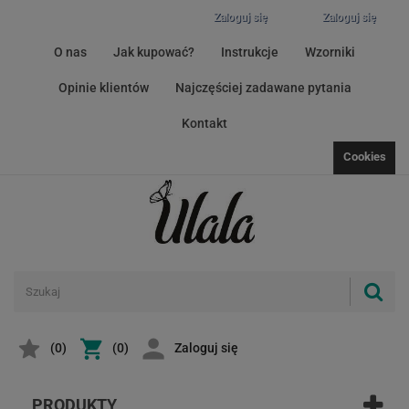
Zaloguj się
Zaloguj się
O nas
Jak kupować?
Instrukcje
Wzorniki
Opinie klientów
Najczęściej zadawane pytania
Kontakt
Cookies
(
0
)
(0)
Zaloguj się
PRODUKTY