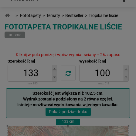
>
Fototapety
>
Tematy
>
Bestseller
>
Tropikalne liście
FOTOTAPETA TROPIKALNE LIŚCIE
ID 1089
Kliknij w pola poniżej i wpisz wymiar ściany + 2% zapasu
Szerokość [cm]
Wysokość [cm]
max:
813
max:
613
Szerokość jest większa niż 102.5 cm.
Wydruk zostanie podzielony na 2 równe części.
Istnieje możliwość wydrukowania w jednym kawałku.
Pokaż podział druku
133
cm