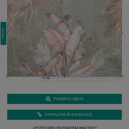
cm
100
152 dpi
x:0cm y:0cm | (0,20) (7993,6010) (7993,6030)
-
+
Powiększ zdjęcie
Generuj link do kompozycji
JESTEŚ PROJEKTANTEM WNĘTRZ?