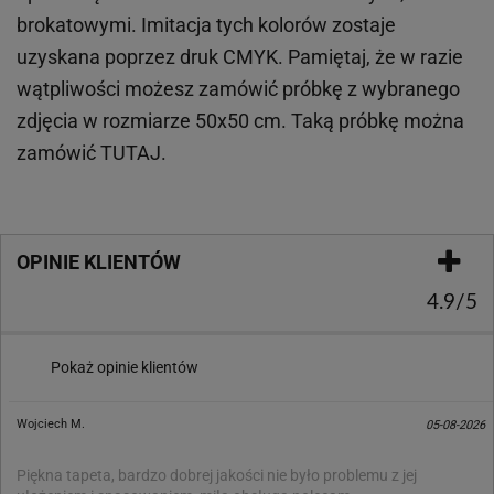
brokatowymi. Imitacja tych kolorów zostaje
uzyskana poprzez druk CMYK. Pamiętaj, że w
razie
wątpliwości możesz zamówić próbkę z wybranego
zdjęcia w rozmiarze 50x50 cm. Taką próbkę można
zamówić
TUTAJ
.
OPINIE KLIENTÓW
4.9/5
Pokaż opinie klientów
Wojciech M.
05-08-2026
Piękna tapeta, bardzo dobrej jakości nie było problemu z jej