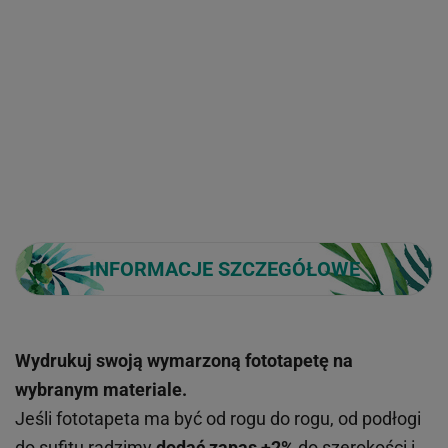
INFORMACJE SZCZEGÓŁOWE
Wydrukuj swoją wymarzoną fototapetę na
wybranym materiale.
Jeśli fototapeta ma być od rogu do rogu, od podłogi
do sufitu radzimy
dodać zapas +2%
do szerokości i