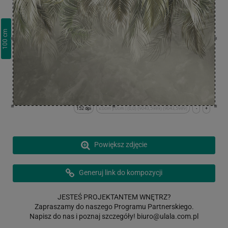
cm
100
152 dpi
x:0cm y:0cm | (0,0) (9043,5989) (9043,5989)
-
+
Powiększ zdjęcie
Generuj link do kompozycji
JESTEŚ PROJEKTANTEM WNĘTRZ?
Zapraszamy do naszego Programu Partnerskiego.
Napisz do nas i poznaj szczegóły!
biuro@ulala.com.pl