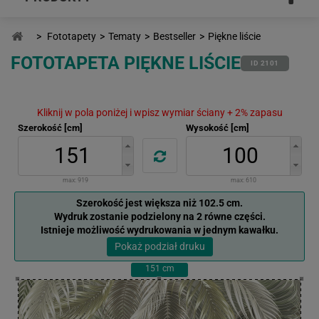
>
Fototapety
>
Tematy
>
Bestseller
>
Piękne liście
FOTOTAPETA PIĘKNE LIŚCIE
ID 2101
Kliknij w pola poniżej i wpisz wymiar ściany + 2% zapasu
Szerokość [cm]
Wysokość [cm]
max:
919
max:
610
Szerokość jest większa niż 102.5 cm.
Wydruk zostanie podzielony na 2 równe części.
Istnieje możliwość wydrukowania w jednym kawałku.
Pokaż podział druku
151
cm