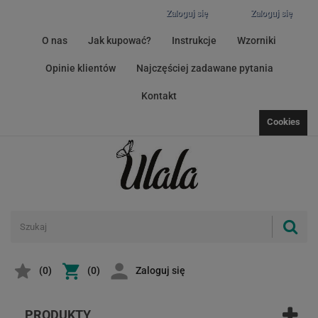
Zaloguj się
Zaloguj się
O nas
Jak kupować?
Instrukcje
Wzorniki
Opinie klientów
Najczęściej zadawane pytania
Kontakt
Cookies
(
0
)
(0)
Zaloguj się
PRODUKTY