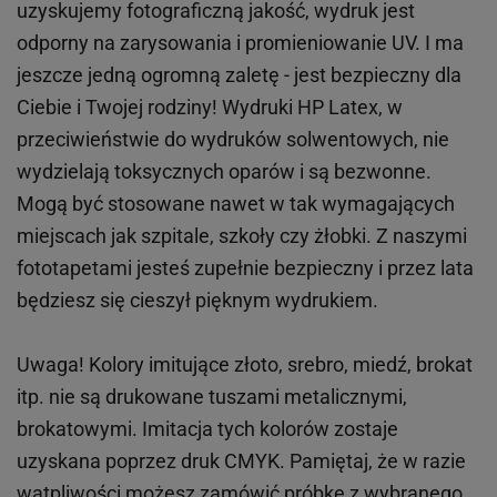
uzyskujemy fotograficzną jakość, wydruk jest
odporny na zarysowania i promieniowanie UV. I ma
jeszcze jedną ogromną zaletę - jest bezpieczny dla
Ciebie i Twojej rodziny!
Wydruki HP
Latex
, w
przeciwieństwie do wydruków
solwentowych
, nie
wydzielają toksycznych oparów i są bezwonne.
Mogą być stosowane nawet w tak wymagających
miejscach
jak
szpitale, szkoły czy żłobki.
Z naszymi
fototapetami jesteś zupełnie bezpieczny i przez lata
będziesz się cieszył pięknym wydrukiem.
Uwaga! Kolory imitujące złoto, srebro, miedź, brokat
itp.
nie są drukowane tuszami metalicznymi,
brokatowymi. Imitacja tych kolorów zostaje
uzyskana poprzez druk CMYK. Pamiętaj, że w
razie
wątpliwości możesz zamówić próbkę z wybranego