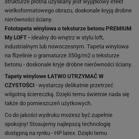
strukturze płótna uzyskany jest wyjątkowy efekt
wielkoformatowego obrazu, doskonale kryją drobne
nierówności ściany.
Fototapeta winylowa o
teksturze
betonu PREMIUM
My LOFT -
idealny do wnętrz w stylu loft,
industrialnym lub nowoczesnym. Tapeta winylowa
na flizelinie o gramaturze 350g/m2 o teksturze
betonu - doskonale kryje drobne nierówności ściany.
Tapety winylowe
ŁATWO UTRZYMAĆ W
CZYSTOŚCI
- wystarczy delikatnie przetrzeć
wilgotną ściereczką. Dzięki temu świetnie nada się
także do pomieszczeń użytkowych.
Co do jakości wydruku możesz być zupełnie
spokojny! Stosujemy najlepszą technologię
dostępną na rynku - HP latex. Dzięki temu