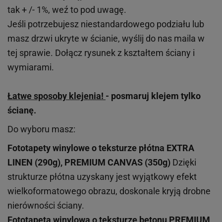
tak + /- 1%, weź to pod uwagę.
Jeśli potrzebujesz niestandardowego podziału lub
masz drzwi ukryte w ścianie, wyślij do nas maila w
tej sprawie. Dołącz rysunek z kształtem ściany i
wymiarami.
Łatwe sposoby klejenia!
- posmaruj klejem tylko
ścianę.
Do wyboru masz:
Fototapety winylowe o
teksturze
płótna EXTRA
LINEN (290g), PREMIUM CANVAS (350g)
Dzięki
strukturze płótna uzyskany jest wyjątkowy efekt
wielkoformatowego obrazu, doskonale kryją drobne
nierówności ściany.
Fototapeta winylowa o
teksturze
betonu PREMIUM