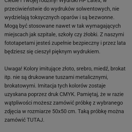
Ciebie i Twojej rodziny!
Wydruki HP
Latex
, w
przeciwieństwie do wydruków
solwentowych
, nie
wydzielają toksycznych oparów i są bezwonne.
Mogą być stosowane nawet w tak wymagających
miejscach
jak
szpitale, szkoły czy żłobki.
Z naszymi
fototapetami jesteś zupełnie bezpieczny i przez lata
będziesz się cieszył pięknym wydrukiem.
Uwaga! Kolory imitujące złoto, srebro, miedź, brokat
itp.
nie są drukowane tuszami metalicznymi,
brokatowymi. Imitacja tych kolorów zostaje
uzyskana poprzez druk CMYK. Pamiętaj, że w
razie
wątpliwości możesz zamówić próbkę z wybranego
zdjęcia w rozmiarze 50x50 cm. Taką próbkę można
zamówić
TUTAJ
.