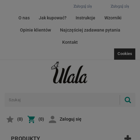
Zaloguj się
Zaloguj się
O nas
Jak kupować?
Instrukcje
Wzorniki
Opinie klientów
Najczęściej zadawane pytania
Kontakt
Cookies
(
0
)
(0)
Zaloguj się
PRODUKTY