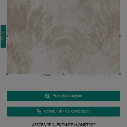
cm
100
135 dpi
x:0cm y:0cm | (0,0) (7990,5327) (7990,5327)
-
+
Powiększ zdjęcie
Generuj link do kompozycji
JESTEŚ PROJEKTANTEM WNĘTRZ?