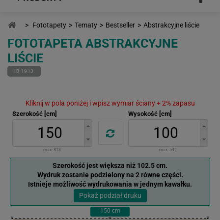
>
Fototapety
>
Tematy
>
Bestseller
>
Abstrakcyjne liście
FOTOTAPETA ABSTRAKCYJNE
LIŚCIE
ID 1913
Kliknij w pola poniżej i wpisz wymiar ściany + 2% zapasu
Szerokość [cm]
Wysokość [cm]
max:
813
max:
542
Szerokość jest większa niż 102.5 cm.
Wydruk zostanie podzielony na 2 równe części.
Istnieje możliwość wydrukowania w jednym kawałku.
Pokaż podział druku
150
cm