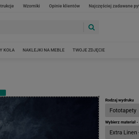
strukcje
Wzorniki
Opinie klientów
Najczęściej zadawane py
Y KOŁA
NAKLEJKI NA MEBLE
TWOJE ZDJĘCIE
Rodzaj wydruku
Wybierz materiał 