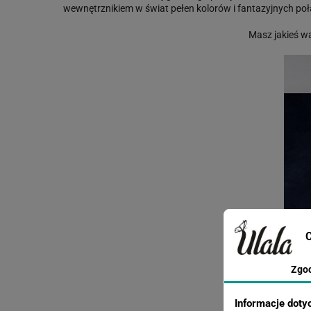
wewnętrznikiem w świat pełen kolorów i fantazyjnych poł
Masz jakieś w
C
Zgo
Informacje doty