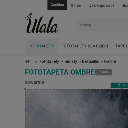
Cookies
O nas
Jak kupować?
In
FOTOTAPETY
FOTOTAPETY DLA DZIECI
TAPET
>
Fototapety
>
Tematy
>
Bestseller
>
Ombre
FOTOTAPETA OMBRE
ID 408
akwarela
191
cm