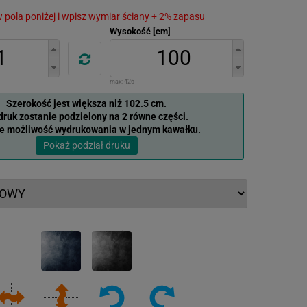
 w pola poniżej i wpisz wymiar ściany + 2% zapasu
Wysokość [cm]
max:
426
Szerokość jest większa niż 102.5 cm.
ruk zostanie podzielony na 2 równe części.
je możliwość wydrukowania w jednym kawałku.
Pokaż podział druku