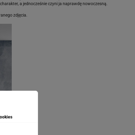
 charakter, a jednocześnie czyni ja naprawdę nowoczesną.
anego zdjęcia.
ookies