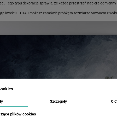
aci. Tego typu dekoracja sprawia, że każda przestrzeń nabiera odmienny
ątpliwości?
TUTAJ
możesz zamówić próbkę w rozmiarze 50x50cm z wybr
ookies
dy
Szczegóły
O C
czące plików cookies