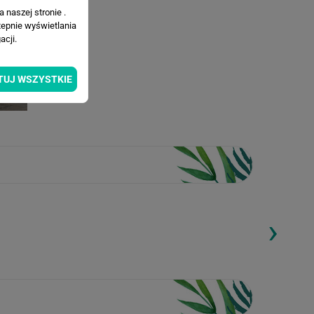
 naszej stronie .
tepnie wyświetlania
cji.
TUJ WSZYSTKIE
›
ding...
Loading...