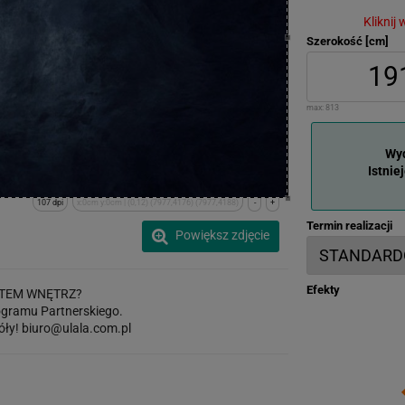
Kliknij
Szerokość [cm]
max:
813
Wyd
Istnie
107 dpi
x:0cm y:0cm | (0,12) (7977,4176) (7977,4188)
-
+
Termin realizacji
Powiększ zdjęcie
Efekty
TEM WNĘTRZ?
gramu Partnerskiego.
óły!
biuro@ulala.com.pl