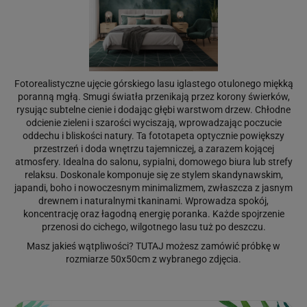
Fotorealistyczne ujęcie górskiego lasu iglastego otulonego miękką
poranną mgłą. Smugi światła przenikają przez korony świerków,
rysując subtelne cienie i dodając głębi warstwom drzew. Chłodne
odcienie zieleni i szarości wyciszają, wprowadzając poczucie
oddechu i bliskości natury. Ta fototapeta optycznie powiększy
przestrzeń i doda wnętrzu tajemniczej, a zarazem kojącej
atmosfery. Idealna do salonu, sypialni, domowego biura lub strefy
relaksu. Doskonale komponuje się ze stylem skandynawskim,
japandi, boho i nowoczesnym minimalizmem, zwłaszcza z jasnym
drewnem i naturalnymi tkaninami. Wprowadza spokój,
koncentrację oraz łagodną energię poranka. Każde spojrzenie
przenosi do cichego, wilgotnego lasu tuż po deszczu.
Masz jakieś wątpliwości?
TUTAJ
możesz zamówić próbkę w
rozmiarze 50x50cm z wybranego zdjęcia.