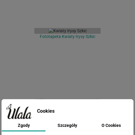
Fototapeta Kwiaty Irysy Szkic
Fototapeta Tropikalne Drzewo we
Cookies
Mgle
Zgody
Szczegóły
O Cookies