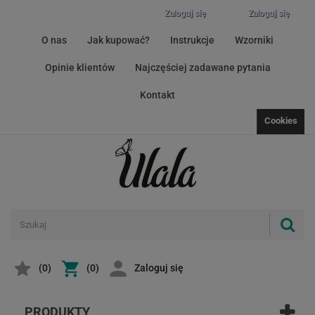
Zaloguj się
Zaloguj się
O nas
Jak kupować?
Instrukcje
Wzorniki
Opinie klientów
Najczęściej zadawane pytania
Kontakt
Cookies
(
0
)
(0)
Zaloguj się
PRODUKTY