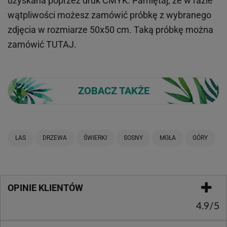
uzyskana poprzez druk CMYK. Pamiętaj, że w
razie
wątpliwości możesz zamówić próbkę z wybranego
zdjęcia w rozmiarze 50x50 cm. Taką próbkę można
zamówić
TUTAJ
.
ZOBACZ TAKŻE
LAS
DRZEWA
ŚWIERKI
SOSNY
MGŁA
GÓRY
OPINIE KLIENTÓW
4.9/5