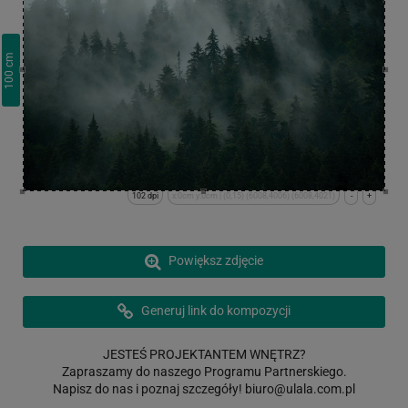
cm
100
102 dpi
x:0cm y:0cm | (0,15) (6008,4006) (6008,4021)
-
+
Powiększ zdjęcie
Generuj link do kompozycji
JESTEŚ PROJEKTANTEM WNĘTRZ?
Zapraszamy do naszego Programu Partnerskiego.
Napisz do nas i poznaj szczegóły!
biuro@ulala.com.pl