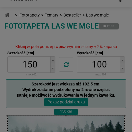
>
Fototapety
>
Tematy
>
Bestseller
>
Las we mgle
FOTOTAPETA LAS WE MGLE
ID 2003
Kliknij w pola poniżej i wpisz wymiar ściany + 2% zapasu
Szerokość [cm]
Wysokość [cm]
max:
612
max:
409
Szerokość jest większa niż 102.5 cm.
Wydruk zostanie podzielony na 2 równe części.
Istnieje możliwość wydrukowania w jednym kawałku.
Pokaż podział druku
150
cm