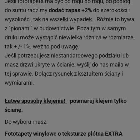
Jeśli fototapeta ma być od rogu do rogu, od podłogi
do sufitu radzimy
dodać zapas +2%
do szerokości i
wysokości, tak na wszelki wypadek...Różnie to bywa
z "pionami" w budownictwie. Poza tym w samym
druku może wystąpić niewielka różnica w rozmiarze,
tak + /- 1%, weź to pod uwagę.
Jeśli potrzebujesz niestandardowego podziału lub
masz drzwi ukryte w ścianie, wyślij do nas maila w
tej sprawie. Dołącz rysunek z kształtem ściany i
wymiarami.
Łatwe sposoby klejenia!
- posmaruj klejem tylko
ścianę.
Do wyboru masz:
Fototapety winylowe o
teksturze
płótna EXTRA