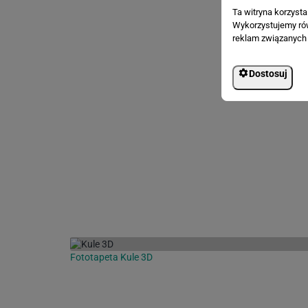
Ta witryna korzyst
Wykorzystujemy równ
reklam związanych 
Dostosuj
Fototapeta Kule 3D