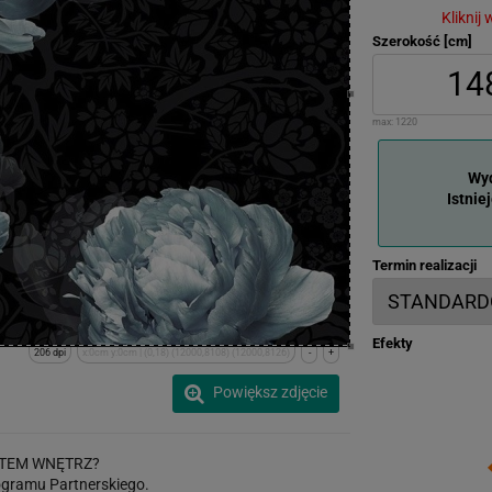
Kliknij
Szerokość [cm]
max:
1220
Wyd
Istnie
Termin realizacji
Efekty
206 dpi
x:0cm y:0cm | (0,18) (12000,8108) (12000,8126)
-
+
Powiększ zdjęcie
TEM WNĘTRZ?
gramu Partnerskiego.