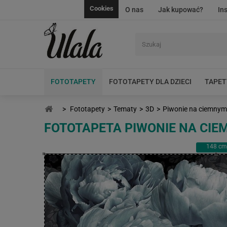
Cookies
O nas
Jak kupować?
In
FOTOTAPETY
FOTOTAPETY DLA DZIECI
TAPET
>
Fototapety
>
Tematy
>
3D
>
Piwonie na ciemnym 
FOTOTAPETA PIWONIE NA CIE
148
cm