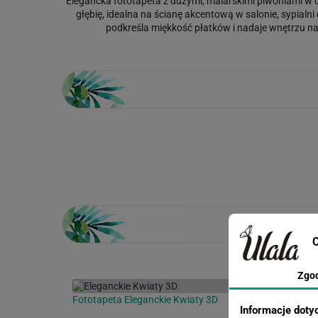
Elegancka fototapeta z dużymi, malarskimi piwoniami w c
głębię, idealna na ścianę akcentową w salonie, sypialn
podkreśla miękkość płatków i nadaje wnętrzu nas
Loading...
C
Zgo
Fototapeta Eleganckie Kwiaty 3D
Informacje doty