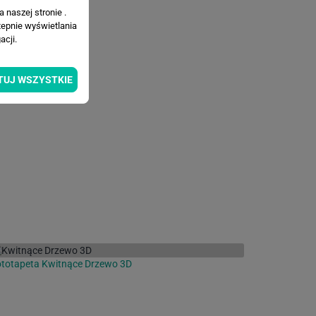
 naszej stronie .
tepnie wyświetlania
cji.
TUJ WSZYSTKIE
totapeta Kwitnące Drzewo 3D