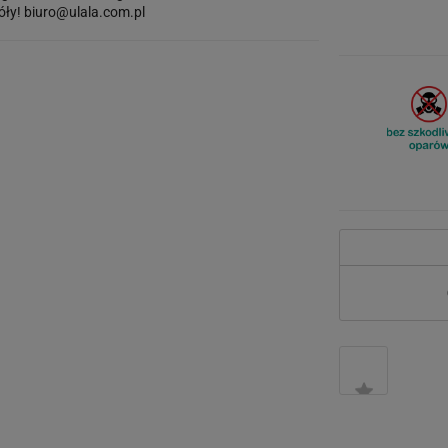
óły!
biuro@ulala.com.pl