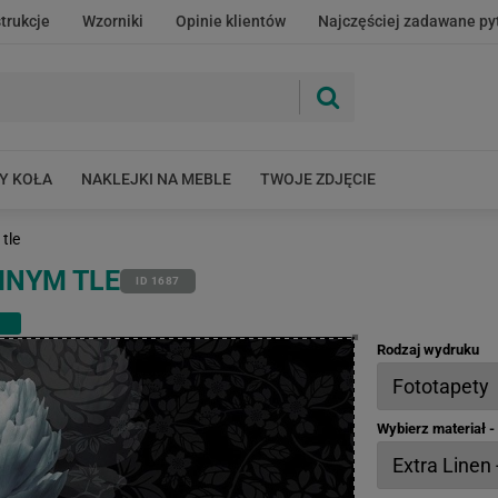
strukcje
Wzorniki
Opinie klientów
Najczęściej zadawane py
Y KOŁA
NAKLEJKI NA MEBLE
TWOJE ZDJĘCIE
tle
MNYM TLE
ID 1687
Rodzaj wydruku
Wybierz materiał 