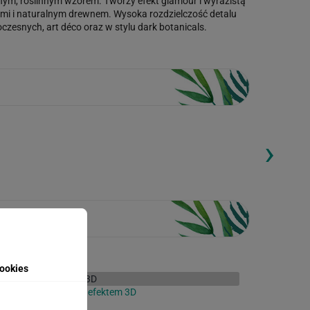
lnym, roślinnym wzorem. Tworzy efekt glamour i wyrazistą
tkami i naturalnym drewnem. Wysoka rozdzielczość detalu
czesnych, art déco oraz w stylu dark botanicals.
›
ding...
Loading...
ookies
totapeta Paprocie z efektem 3D