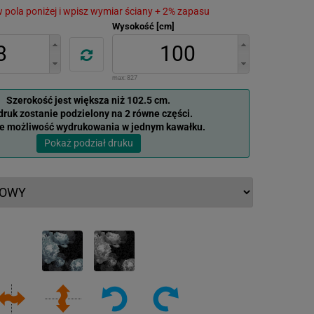
 w pola poniżej i wpisz wymiar ściany + 2% zapasu
Wysokość [cm]
max:
827
Szerokość jest większa niż 102.5 cm.
ruk zostanie podzielony na 2 równe części.
je możliwość wydrukowania w jednym kawałku.
Pokaż podział druku