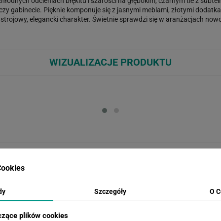
hłodnych odcieniach błękitu i szarości na głębokim, czarnym tle z subte
i czy gabinecie. Pięknie komponuje się z jasnymi meblami, złotymi doda
trojowy, elegancki charakter. Świetnie sprawdzi się w aranżacjach nowo
WIZUALIZACJE PRODUKTU
Loading...
Loa
INSPIRACJE
ookies
dy
Szczegóły
O C
Fototapeta Drzewa 3D
Fo
czące plików cookies