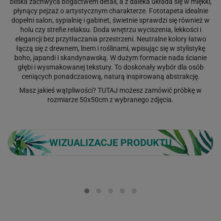
bliska zachwyca bogactwem detali, a z daleka układa się w miękki,
płynący pejzaż o artystycznym charakterze. Fototapeta idealnie
dopełni salon, sypialnię i gabinet, świetnie sprawdzi się również w
holu czy strefie relaksu. Doda wnętrzu wyciszenia, lekkości i
elegancji bez przytłaczania przestrzeni. Neutralne kolory łatwo
łączą się z drewnem, lnem i roślinami, wpisując się w stylistykę
boho, japandi i skandynawską. W dużym formacie nada ścianie
głębi i wysmakowanej tekstury. To doskonały wybór dla osób
ceniących ponadczasową, naturą inspirowaną abstrakcję.
Masz jakieś wątpliwości?
TUTAJ
możesz zamówić próbkę w
rozmiarze 50x50cm z wybranego zdjęcia.
WIZUALIZACJE PRODUKTU
Loading...