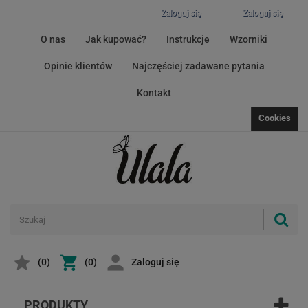
Zaloguj się
Zaloguj się
O nas
Jak kupować?
Instrukcje
Wzorniki
Opinie klientów
Najczęściej zadawane pytania
Kontakt
Cookies
(
0
)
(0)
Zaloguj się
PRODUKTY