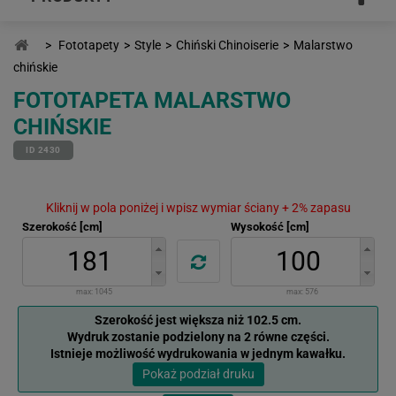
>
Fototapety
>
Style
>
Chiński Chinoiserie
>
Malarstwo
chińskie
FOTOTAPETA MALARSTWO
CHIŃSKIE
ID 2430
Kliknij w pola poniżej i wpisz wymiar ściany + 2% zapasu
Szerokość [cm]
Wysokość [cm]
max:
1045
max:
576
Szerokość jest większa niż 102.5 cm.
Wydruk zostanie podzielony na 2 równe części.
Istnieje możliwość wydrukowania w jednym kawałku.
Pokaż podział druku