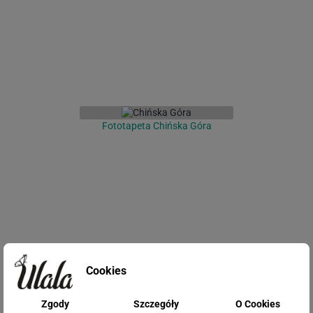
Fototapeta Chińska Góra
Cookies
Fototapeta Żurawie na
abstrakcyjnym tle
Zgody
Szczegóły
O Cookies