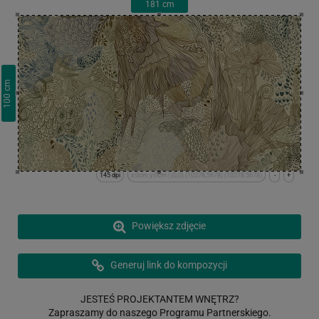
181
cm
cm
100
145 dpi
x:0cm y:0cm | (0,0) (10278,5678) (10278,5678)
-
+
Powiększ zdjęcie
Generuj link do kompozycji
JESTEŚ PROJEKTANTEM WNĘTRZ?
Zapraszamy do naszego Programu Partnerskiego.