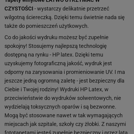
CZYSTOŚCI
- wystarczy delikatnie przetrzeć
wilgotną ściereczką. Dzięki temu świetnie nada się
także do pomieszczeń użytkowych.
Co do jakości wydruku możesz być zupełnie
spokojny! Stosujemy najlepszą technologię
dostępną na rynku - HP latex. Dzięki temu
uzyskujemy fotograficzną jakość, wydruk jest
odporny na zarysowania i promieniowanie UV. I ma
jeszcze jedną ogromną zaletę - jest bezpieczny dla
Ciebie i Twojej rodziny!
Wydruki HP
Latex
, w
przeciwieństwie do wydruków
solwentowych
, nie
wydzielają toksycznych oparów i są bezwonne.
Mogą być stosowane nawet w tak wymagających
miejscach
jak
szpitale, szkoły czy żłobki.
Z naszymi
fototapetami jesteś zupełnie bezpieczny i przez lata