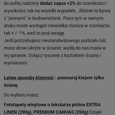
do sufitu radzimy
dodać zapas +2%
do szerokości i
wysokości, tak na wszelki wypadek...Różnie to bywa
z "pionami" w budownictwie. Poza tym w samym
druku może wystąpić niewielka różnica w rozmiarze,
tak + /- 1%, weź to pod uwagę.
Jeśli potrzebujesz niestandardowego podziału lub
masz drzwi ukryte w ścianie, wyślij do nas maila w
tej sprawie. Dołącz rysunek z kształtem ściany i
wymiarami.
Łatwe sposoby klejenia!
- posmaruj klejem tylko
ścianę.
Do wyboru masz:
Fototapety winylowe o
teksturze
płótna EXTRA
LINEN (290g), PREMIUM CANVAS (350g)
Dzięki