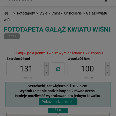
>
Fototapety
>
Style
>
Chiński Chinoiserie
>
Gałąź kwiatu
wiśni
FOTOTAPETA GAŁĄŹ KWIATU WIŚNI
ID 736
Kliknij w pola poniżej i wpisz wymiar ściany + 2% zapasu
Szerokość [cm]
Wysokość [cm]
max:
305
max:
233
Szerokość jest większa niż 102.5 cm.
Wydruk zostanie podzielony na 2 równe części.
Istnieje możliwość wydrukowania w jednym kawałku.
Pokaż podział druku
131
cm