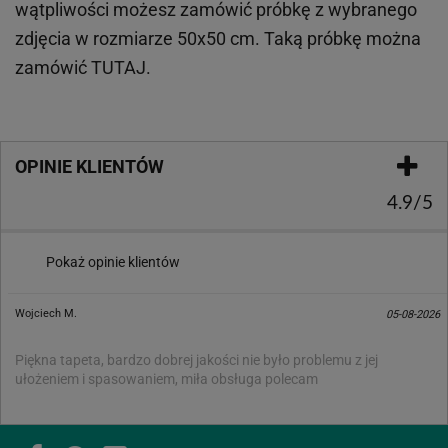
wątpliwości możesz zamówić próbkę z wybranego
zdjęcia w rozmiarze 50x50 cm. Taką próbkę można
zamówić
TUTAJ
.
OPINIE KLIENTÓW
4.9/5
Pokaż opinie klientów
Wojciech M.
05-08-2026
Piękna tapeta, bardzo dobrej jakości nie było problemu z jej
ułożeniem i spasowaniem, miła obsługa polecam