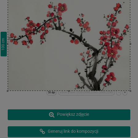
cm
100
58 dpi
x:0cm y:0cm | (0,0) (3000,2290) (3000,2290)
-
+
Powiększ zdjęcie
Generuj link do kompozycji