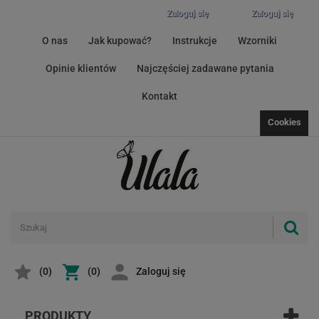
Zaloguj się
Zaloguj się
O nas
Jak kupować?
Instrukcje
Wzorniki
Opinie klientów
Najczęściej zadawane pytania
Kontakt
Cookies
(
0
)
(0)
Zaloguj się
PRODUKTY