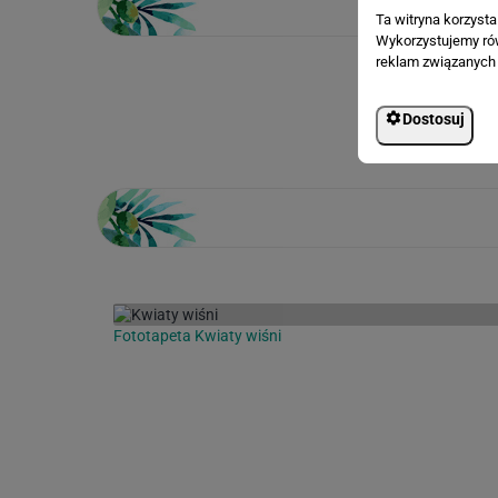
Ta witryna korzyst
Wykorzystujemy równ
reklam związanych 
Loading...
Dostosuj
Fototapeta Kwiaty wiśni