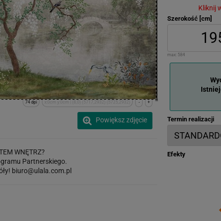
Kliknij
Szerokość [cm]
max:
584
Wyd
Istnie
74 dpi
x:0cm y:0cm | (8,0) (5717,2932) (5725,2932)
-
+
Termin realizacji
Powiększ zdjęcie
TEM WNĘTRZ?
Efekty
gramu Partnerskiego.
óły!
biuro@ulala.com.pl