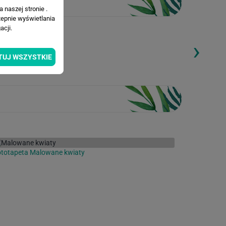
 naszej stronie .
tepnie wyświetlania
cji.
›
ding...
Loading...
TUJ WSZYSTKIE
totapeta Malowane kwiaty