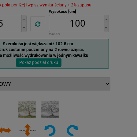
 w pola poniżej i wpisz wymiar ściany + 2% zapasu
Wysokość [cm]
max:
299
Szerokość jest większa niż 102.5 cm.
ruk zostanie podzielony na 2 równe części.
je możliwość wydrukowania w jednym kawałku.
Pokaż podział druku