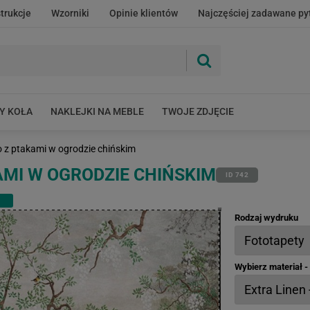
strukcje
Wzorniki
Opinie klientów
Najczęściej zadawane py
Y KOŁA
NAKLEJKI NA MEBLE
TWOJE ZDJĘCIE
 z ptakami w ogrodzie chińskim
MI W OGRODZIE CHIŃSKIM
ID 742
Rodzaj wydruku
Wybierz materiał 