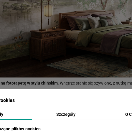
na fototapetę w stylu chińskim
. Wnętrze stanie się ożywione, z nutką ma
ątpliwości? Możesz zamówić próbkę z wybranego zdjęcia w rozmiarze 
ookies
dy
Szczegóły
O C
czące plików cookies