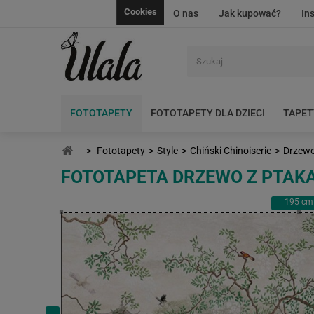
Cookies
O nas
Jak kupować?
In
FOTOTAPETY
FOTOTAPETY DLA DZIECI
TAPET
>
Fototapety
>
Style
>
Chiński Chinoiserie
>
Drzewo
FOTOTAPETA DRZEWO Z PTAKA
195
cm