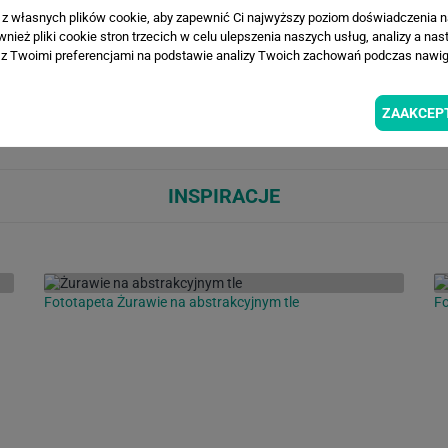
WIZUALIZACJE PRODUKTU
a z własnych plików cookie, aby zapewnić Ci najwyższy poziom doświadczenia na
ież pliki cookie stron trzecich w celu ulepszenia naszych usług, analizy a nas
z Twoimi preferencjami na podstawie analizy Twoich zachowań podczas nawiga
Loading...
Loa
ZAAKCEP
INSPIRACJE
Fototapeta Żurawie na abstrakcyjnym tle
Fo