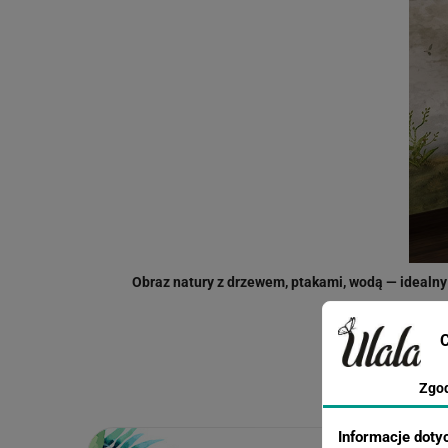
Obraz natury z drzewem, ptakami, wodą — idealny 
Masz jakieś w
C
Zgo
Informacje doty