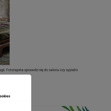
gii. Fototapeta sprawdzi się do salonu czy sypialni.
50x50cm
TUTAJ
.
ookies