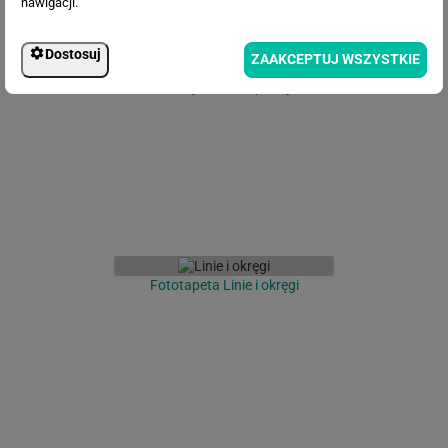
nawigacji.
Dostosuj
ZAAKCEPTUJ WSZYSTKIE
Fototapeta Ciemna tapeta z
zielonymi liśćmi palmy
Fototapeta Linie i okręgi