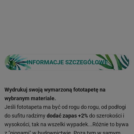
INFORMACJE SZCZEGÓŁOWE
Wydrukuj swoją wymarzoną fototapetę na
wybranym materiale.
Jeśli fototapeta ma być od rogu do rogu, od podłogi
do sufitu radzimy
dodać zapas +2%
do szerokości i
wysokości, tak na wszelki wypadek...Różnie to bywa
z "pionami" w budownictwie. Poza tym w samym