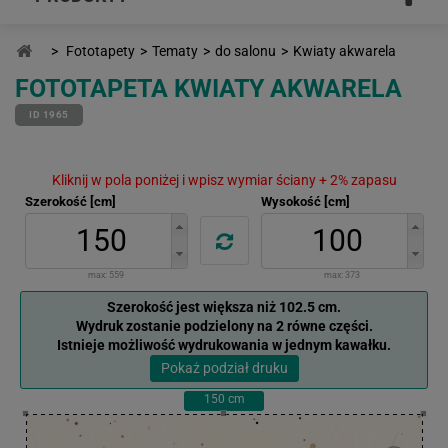
>
Fototapety
>
Tematy
>
do salonu
>
Kwiaty akwarela
FOTOTAPETA KWIATY AKWARELA
ID 1965
Kliknij w pola poniżej i wpisz wymiar ściany + 2% zapasu
Szerokość [cm]
Wysokość [cm]
max:
559
max:
373
Szerokość jest większa niż 102.5 cm.
Wydruk zostanie podzielony na 2 równe części.
Istnieje możliwość wydrukowania w jednym kawałku.
Pokaż podział druku
150
cm