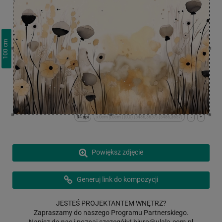
cm
100
94 dpi
x:0cm y:0cm | (0,0) (5486,3657) (5486,3657)
-
+
Powiększ zdjęcie
Generuj link do kompozycji
JESTEŚ PROJEKTANTEM WNĘTRZ?
Zapraszamy do naszego Programu Partnerskiego.
Napisz do nas i poznaj szczegóły!
biuro@ulala.com.pl