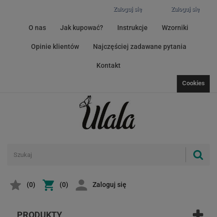
Zaloguj się
Zaloguj się
O nas
Jak kupować?
Instrukcje
Wzorniki
Opinie klientów
Najczęściej zadawane pytania
Kontakt
Cookies
(
0
)
(0)
Zaloguj się
PRODUKTY