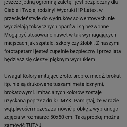
jeszcze jedną ogromną zaletę - jest bezpieczny dla
Ciebie i Twojej rodziny!
Wydruki HP
Latex
, w
przeciwieństwie do wydruków
solwentowych
, nie
wydzielają toksycznych oparów i są bezwonne.
Mogą być stosowane nawet w tak wymagających
miejscach
jak
szpitale, szkoły czy żłobki.
Z naszymi
fototapetami jesteś zupełnie bezpieczny i przez lata
będziesz się cieszył pięknym wydrukiem.
Uwaga! Kolory imitujące złoto, srebro, miedź, brokat
itp.
nie są drukowane tuszami metalicznymi,
brokatowymi. Imitacja tych kolorów zostaje
uzyskana poprzez druk CMYK. Pamiętaj, że w
razie
wątpliwości możesz zamówić próbkę z wybranego
zdjęcia w rozmiarze 50x50 cm. Taką próbkę można
zamówić
TUTAJ
.