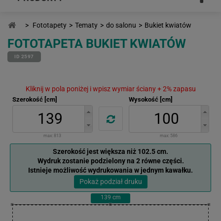
>
Fototapety
>
Tematy
>
do salonu
>
Bukiet kwiatów
FOTOTAPETA BUKIET KWIATÓW
ID 2597
Kliknij w pola poniżej i wpisz wymiar ściany + 2% zapasu
Szerokość [cm]
Wysokość [cm]
max:
813
max:
586
Szerokość jest większa niż 102.5 cm.
Wydruk zostanie podzielony na 2 równe części.
Istnieje możliwość wydrukowania w jednym kawałku.
Pokaż podział druku
139
cm