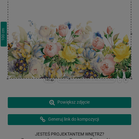
cm
100
145 dpi
x:0cm y:0cm | (0,20) (7991,5749) (7991,5769)
-
+
Powiększ zdjęcie
Generuj link do kompozycji
JESTEŚ PROJEKTANTEM WNĘTRZ?