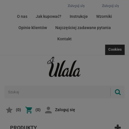
Zaloguj się
Zaloguj się
O nas
Jak kupować?
Instrukcje
Wzorniki
Opinie klientów
Najczęściej zadawane pytania
Kontakt
Cookies
(
0
)
(0)
Zaloguj się
PRODUKTY