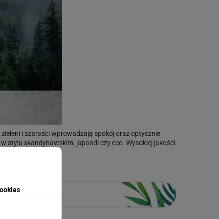
 zieleni i szarości wprowadzają spokój oraz optycznie
e w stylu skandynawskim, japandi czy eco. Wysokiej jakości
woim wnętrzu.
ookies