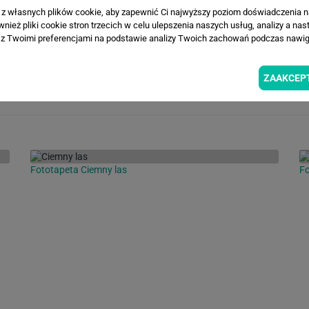
a z własnych plików cookie, aby zapewnić Ci najwyższy poziom doświadczenia na
Loading...
Loa
ież pliki cookie stron trzecich w celu ulepszenia naszych usług, analizy a nas
z Twoimi preferencjami na podstawie analizy Twoich zachowań podczas nawiga
ZAAKCEP
INSPIRACJE
Fototapeta Ciemny las
Fo