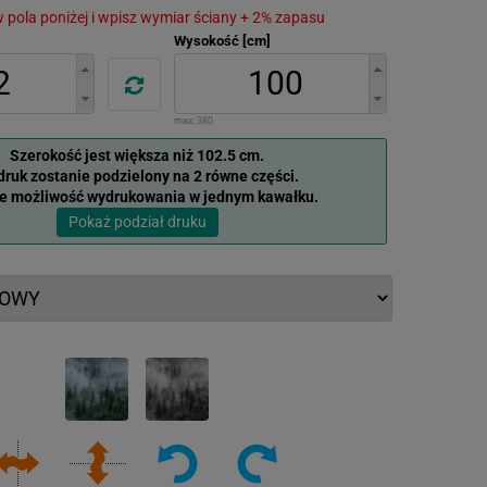
 w pola poniżej i wpisz wymiar ściany + 2% zapasu
Wysokość [cm]
max:
380
Szerokość jest większa niż 102.5 cm.
ruk zostanie podzielony na 2 równe części.
je możliwość wydrukowania w jednym kawałku.
Pokaż podział druku