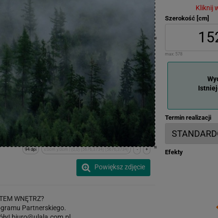
Kliknij
Szerokość [cm]
max:
578
Wyd
Istnie
Termin realizacji
94 dpi
x:0cm y:0cm | (0,0) (5676,3734) (5676,3734)
-
+
Efekty
Powiększ zdjęcie
TEM WNĘTRZ?
gramu Partnerskiego.
óły!
biuro@ulala.com.pl