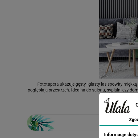
Fototapeta ukazuje gęsty, iglasty las spowity miękką
pogłębiają przestrzeń. Idealna do salonu, sypialni czy do
wydruk oddaj
C
Zgo
Informacje doty