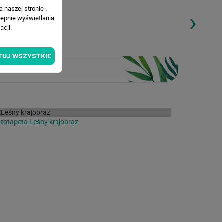
 naszej stronie .
›
ding...
Loading...
tepnie wyświetlania
cji.
TUJ WSZYSTKIE
totapeta Leśny krajobraz