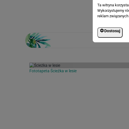
Ta witryna korzyst
Loading...
Wykorzystujemy równ
reklam związanych 
Dostosuj
Fototapeta Ścieżka w lesie