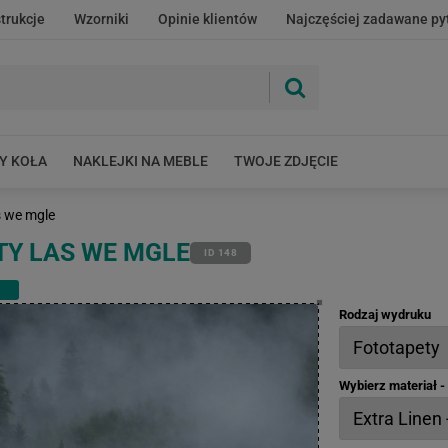
strukcje
Wzorniki
Opinie klientów
Najczęściej zadawane py
Y KOŁA
NAKLEJKI NA MEBLE
TWOJE ZDJĘCIE
s we mgle
TY LAS WE MGLE
ID 148
Rodzaj wydruku
Wybierz materiał 