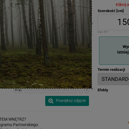
Kliknij
Szerokość [cm]
max:
417
Wyd
Istnie
Termin realizacji
Efekty
69 dpi
x:0cm y:0cm | (0,0) (4098,2732) (4098,2732)
-
+
Powiększ zdjęcie
TEM WNĘTRZ?
gramu Partnerskiego.