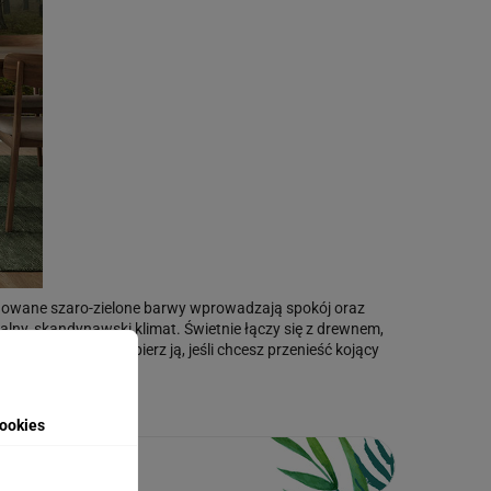
onowane szaro-zielone barwy wprowadzają spokój oraz
ralny, skandynawski klimat. Świetnie łączy się z drewnem,
 czyszczenie. Wybierz ją, jeśli chcesz przenieść kojący
ookies