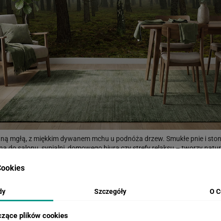
atną mgłą, z miękkim dywanem mchu u podnóża drzew. Smukłe pnie i st
na do salonu, sypialni, domowego biura czy strefy relaksu – tworzy natu
mium i matowe wykończenie ograniczają refleksy, a trwała powłoka ułatwia
szum lasu do swojego domu.
ookies
dy
Szczegóły
O C
WIZUALIZACJE PRODUKTU
czące plików cookies