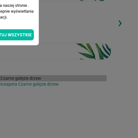
 naszej stronie .
tepnie wyświetlania
›
cji.
ding...
Loading...
TUJ WSZYSTKIE
totapeta Czarne gałęzie drzew