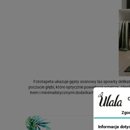
Fototapeta ukazuje gęsty sosnowy las spowity delik
poczucie głębi, które optycznie powiększa wnętrze. Ideal
lnem i minimalistycznymi dodatkami. Druk w jakości pre
C
Zgo
Informacje doty