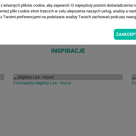
a z własnych plików cookie, aby zapewnić Ci najwyższy poziom doświadczenia na
ież pliki cookie stron trzecich w celu ulepszenia naszych usług, analizy a nas
z Twoimi preferencjami na podstawie analizy Twoich zachowań podczas nawiga
Loading...
Loa
ZAAKCEP
INSPIRACJE
Fototapeta Mglisty Las - mural
Fo