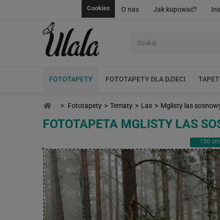
Cookies
O nas
Jak kupować?
In
FOTOTAPETY
FOTOTAPETY DLA DZIECI
TAPET
>
Fototapety
>
Tematy
>
Las
>
Mglisty las sosnow
FOTOTAPETA MGLISTY LAS S
150
cm