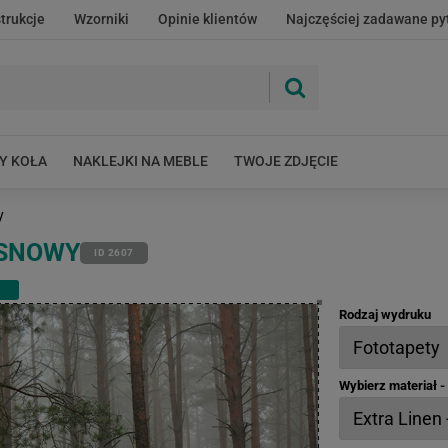
strukcje
Wzorniki
Opinie klientów
Najczęściej zadawane py
Y KOŁA
NAKLEJKI NA MEBLE
TWOJE ZDJĘCIE
y
OSNOWY
ID 2607
Rodzaj wydruku
Wybierz materiał 