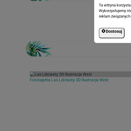
Ta witryna korzyst
Wykorzystujemy równ
reklam związanych 
Loading...
Dostosuj
Fototapeta Las Liściasty 3D Ilustracja Wzór