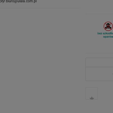
óły!
biuro@ulala.com.pl