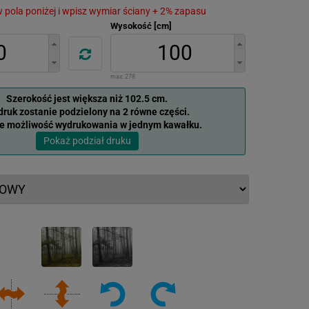
 w pola poniżej i wpisz wymiar ściany + 2% zapasu
Wysokość [cm]
max:
278
Szerokość jest większa niż 102.5 cm.
ruk zostanie podzielony na 2 równe części.
je możliwość wydrukowania w jednym kawałku.
Pokaż podział druku