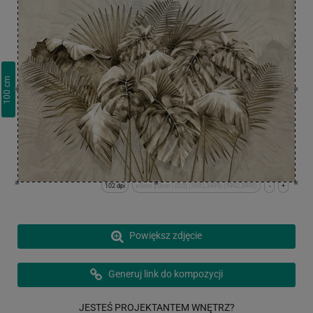
cm
100
102 dpi
x:0cm y:0cm | (0,0) (5992,3995) (5992,3995)
-
+
Powiększ zdjęcie
Generuj link do kompozycji
JESTEŚ PROJEKTANTEM WNĘTRZ?