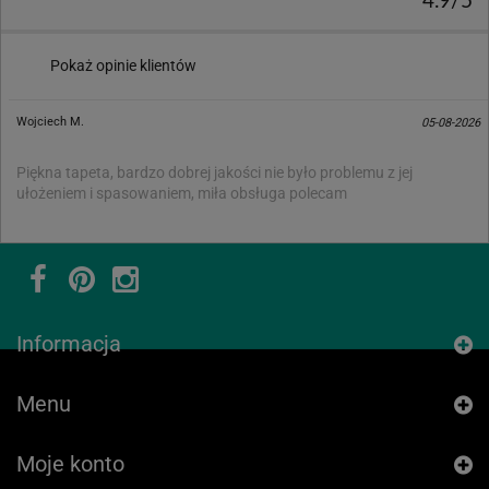
4.9/5
Pokaż opinie klientów
Wojciech M.
05-08-2026
Piękna tapeta, bardzo dobrej jakości nie było problemu z jej
ułożeniem i spasowaniem, miła obsługa polecam
Informacja
Menu
Moje konto