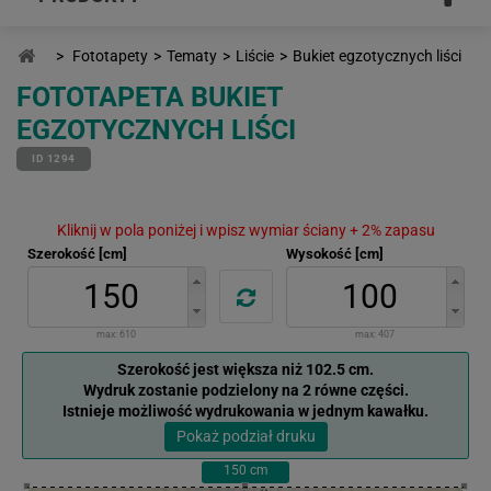
>
Fototapety
>
Tematy
>
Liście
>
Bukiet egzotycznych liści
FOTOTAPETA BUKIET
EGZOTYCZNYCH LIŚCI
ID 1294
Kliknij w pola poniżej i wpisz wymiar ściany + 2% zapasu
Szerokość [cm]
Wysokość [cm]
max:
610
max:
407
Szerokość jest większa niż 102.5 cm.
Wydruk zostanie podzielony na 2 równe części.
Istnieje możliwość wydrukowania w jednym kawałku.
Pokaż podział druku
150
cm