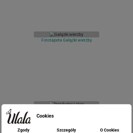
Fototapeta Gałązki wierzby
Fototapeta Tropikalne Liście
Cookies
Zgody
Szczegóły
O Cookies