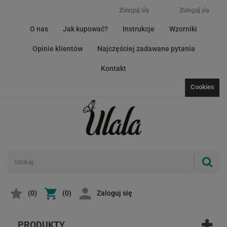
Zaloguj się
Zaloguj się
O nas
Jak kupować?
Instrukcje
Wzorniki
Opinie klientów
Najczęściej zadawane pytania
Kontakt
Cookies
(
0
)
(0)
Zaloguj się
PRODUKTY