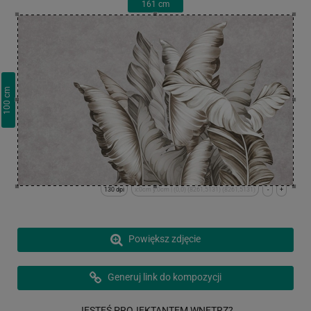
161
cm
cm
100
130 dpi
x:0cm y:0cm | (0,0) (8261,5131) (8261,5131)
-
+
Powiększ zdjęcie
Generuj link do kompozycji
JESTEŚ PROJEKTANTEM WNĘTRZ?