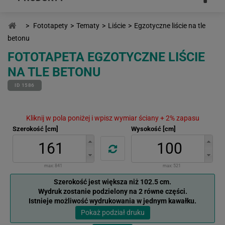
>
Fototapety
>
Tematy
>
Liście
>
Egzotyczne liście na tle
betonu
FOTOTAPETA EGZOTYCZNE LIŚCIE
NA TLE BETONU
ID 1586
Kliknij w pola poniżej i wpisz wymiar ściany + 2% zapasu
Szerokość [cm]
Wysokość [cm]
max:
841
max:
521
Szerokość jest większa niż 102.5 cm.
Wydruk zostanie podzielony na 2 równe części.
Istnieje możliwość wydrukowania w jednym kawałku.
Pokaż podział druku