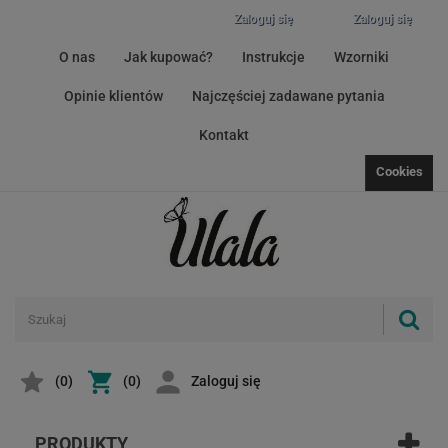
Zaloguj się
Zaloguj się
O nas
Jak kupować?
Instrukcje
Wzorniki
Opinie klientów
Najczęściej zadawane pytania
Kontakt
Cookies
(
0
)
(0)
Zaloguj się
PRODUKTY