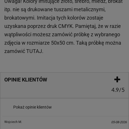
Uwaga! Kolory imitujące złoto, srebro, miedź, brokat
itp.
nie są drukowane tuszami metalicznymi,
brokatowymi. Imitacja tych kolorów zostaje
uzyskana poprzez druk CMYK. Pamiętaj, że w
razie
wątpliwości możesz zamówić próbkę z wybranego
zdjęcia w rozmiarze 50x50 cm. Taką próbkę można
zamówić
TUTAJ
.
OPINIE KLIENTÓW
4.9/5
Pokaż opinie klientów
Wojciech M.
05-08-2026