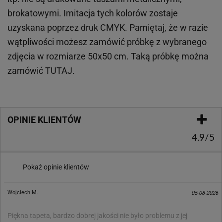
brokatowymi. Imitacja tych kolorów zostaje
uzyskana poprzez druk CMYK. Pamiętaj, że w
razie
wątpliwości możesz zamówić próbkę z wybranego
zdjęcia w rozmiarze 50x50 cm. Taką próbkę można
zamówić
TUTAJ
.
OPINIE KLIENTÓW
4.9/5
Pokaż opinie klientów
Wojciech M.
05-08-2026
Piękna tapeta, bardzo dobrej jakości nie było problemu z jej