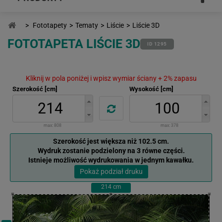
>
Fototapety
>
Tematy
>
Liście
>
Liście 3D
FOTOTAPETA LIŚCIE 3D
ID 1295
Kliknij w pola poniżej i wpisz wymiar ściany + 2% zapasu
Szerokość [cm]
Wysokość [cm]
max:
808
max:
378
Szerokość jest większa niż 102.5 cm.
Wydruk zostanie podzielony na 3 równe części.
Istnieje możliwość wydrukowania w jednym kawałku.
Pokaż podział druku
214
cm