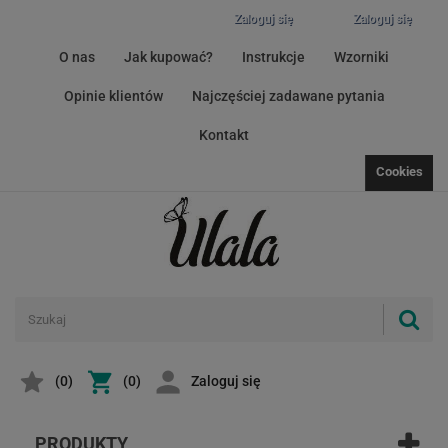
Zaloguj się
Zaloguj się
O nas
Jak kupować?
Instrukcje
Wzorniki
Opinie klientów
Najczęściej zadawane pytania
Kontakt
Cookies
(
0
)
(0)
Zaloguj się
PRODUKTY