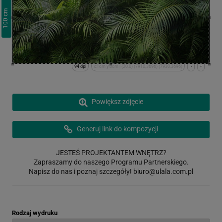
cm
100
94 dpi
x:1cm y:0cm | (20,0) (7910,3696) (7930,3696)
-
+
Powiększ zdjęcie
Generuj link do kompozycji
JESTEŚ PROJEKTANTEM WNĘTRZ?
Zapraszamy do naszego Programu Partnerskiego.
Napisz do nas i poznaj szczegóły!
biuro@ulala.com.pl
Rodzaj wydruku