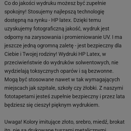
Co do jakości wydruku możesz być zupełnie
spokojny! Stosujemy najlepszą technologię
dostępną na rynku - HP latex. Dzięki temu
uzyskujemy fotograficzną jakość, wydruk jest
odporny na zarysowania i promieniowanie UV. I ma
jeszcze jedną ogromną zaletę - jest bezpieczny dla
Ciebie i Twojej rodziny!
Wydruki HP
Latex
, w
przeciwieństwie do wydruków
solwentowych
, nie
wydzielają toksycznych oparów i są bezwonne.
Mogą być stosowane nawet w tak wymagających
miejscach
jak
szpitale, szkoły czy żłobki.
Z naszymi
fototapetami jesteś zupełnie bezpieczny i przez lata
będziesz się cieszył pięknym wydrukiem.
Uwaga! Kolory imitujące złoto, srebro, miedź, brokat
itp.
nie są drukowane tuszami metalicznymi,