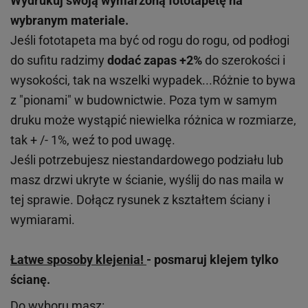
Wydrukuj swoją wymarzoną fototapetę na
wybranym materiale.
Jeśli fototapeta ma być od rogu do rogu, od podłogi
do sufitu radzimy
dodać zapas +2%
do szerokości i
wysokości, tak na wszelki wypadek...Różnie to bywa
z "pionami" w budownictwie. Poza tym w samym
druku może wystąpić niewielka różnica w rozmiarze,
tak + /- 1%, weź to pod uwagę.
Jeśli potrzebujesz niestandardowego podziału lub
masz drzwi ukryte w ścianie, wyślij do nas maila w
tej sprawie. Dołącz rysunek z kształtem ściany i
wymiarami.
Łatwe sposoby klejenia!
- posmaruj klejem tylko
ścianę.
Do wyboru masz: