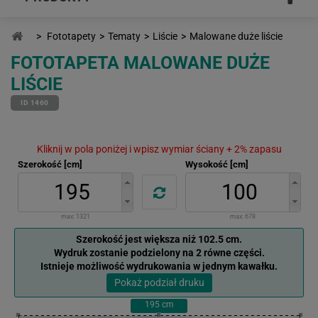
>
Fototapety
>
Tematy
>
Liście
>
Malowane duże liście
FOTOTAPETA MALOWANE DUŻE
LIŚCIE
ID 1460
Kliknij w pola poniżej i wpisz wymiar ściany + 2% zapasu
Szerokość [cm]
Wysokość [cm]
max:
1321
max:
678
Szerokość jest większa niż 102.5 cm.
Wydruk zostanie podzielony na 2 równe części.
Istnieje możliwość wydrukowania w jednym kawałku.
Pokaż podział druku
195
cm