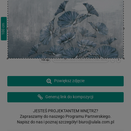
cm
100
168 dpi
x:0cm y:0cm | (0,0) (12967,6650) (12967,6650)
-
+
Powiększ zdjęcie
Generuj link do kompozycji
JESTEŚ PROJEKTANTEM WNĘTRZ?
Zapraszamy do naszego Programu Partnerskiego.
Napisz do nas i poznaj szczegóły!
biuro@ulala.com.pl