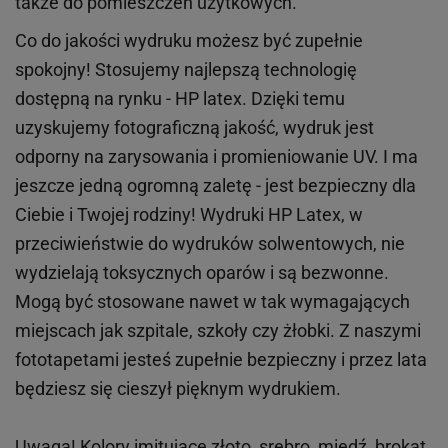
także do pomieszczeń użytkowych.
Co do jakości wydruku możesz być zupełnie
spokojny! Stosujemy najlepszą technologię
dostępną na rynku - HP latex. Dzięki temu
uzyskujemy fotograficzną jakość, wydruk jest
odporny na zarysowania i promieniowanie UV. I ma
jeszcze jedną ogromną zaletę - jest bezpieczny dla
Ciebie i Twojej rodziny!
Wydruki HP
Latex
, w
przeciwieństwie do wydruków
solwentowych
, nie
wydzielają toksycznych oparów i są bezwonne.
Mogą być stosowane nawet w tak wymagających
miejscach
jak
szpitale, szkoły czy żłobki.
Z naszymi
fototapetami jesteś zupełnie bezpieczny i przez lata
będziesz się cieszył pięknym wydrukiem.
Uwaga! Kolory imitujące złoto, srebro, miedź, brokat