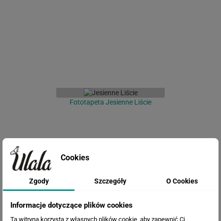
Fototapeta Jesienne Liście
Cookies
Zgody
Szczegóły
O Cookies
Informacje dotyczące plików cookies
Fototapeta Zielone liście i gałązki
Ta witryna korzysta z własnych plików cookie, aby zapewnić Ci