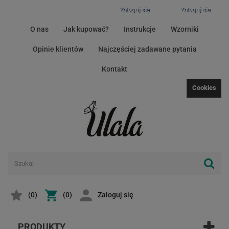
Zaloguj się
Zaloguj się
O nas
Jak kupować?
Instrukcje
Wzorniki
Opinie klientów
Najczęściej zadawane pytania
Kontakt
Cookies
(
0
)
(0)
Zaloguj się
PRODUKTY