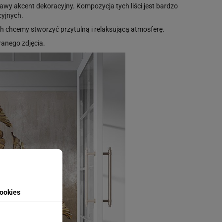
awy akcent dekoracyjny. Kompozycja tych liści jest bardzo
cyjnych.
ch chcemy stworzyć przytulną i relaksującą atmosferę.
anego zdjęcia.
ookies