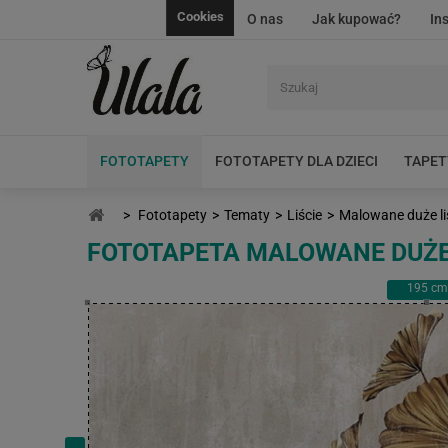
Cookies
O nas
Jak kupować?
In
FOTOTAPETY
FOTOTAPETY DLA DZIECI
TAPET
>
Fototapety
>
Tematy
>
Liście
>
Malowane duże li
FOTOTAPETA MALOWANE DUŻE 
195
cm