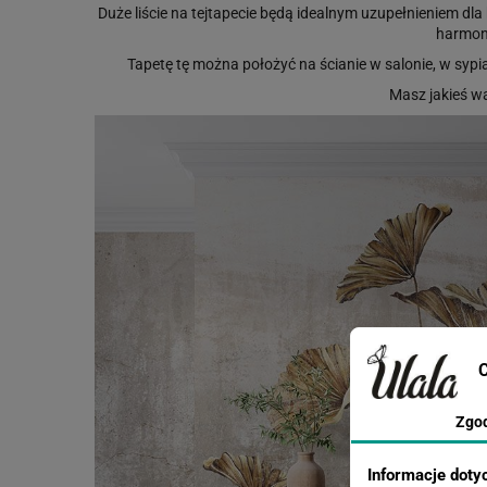
Duże liście na tejtapecie będą idealnym uzupełnieniem dl
harmoni
Tapetę tę można położyć na ścianie w salonie, w sypi
Masz jakieś w
C
Zgo
Informacje doty