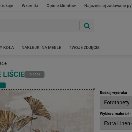
strukcje
Wzorniki
Opinie klientów
Najczęściej zadawane py
Y KOŁA
NAKLEJKI NA MEBLE
TWOJE ZDJĘCIE
ście
LIŚCIE
ID 1069
Rodzaj wydruku
Wybierz materiał 