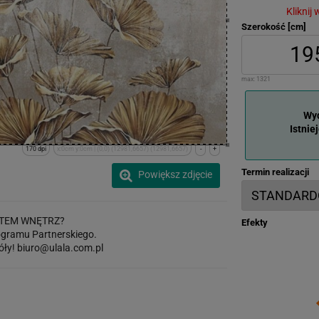
Kliknij
Szerokość [cm]
max:
1321
Wyd
Istnie
170 dpi
x:0cm y:0cm | (0,0) (12981,6657) (12981,6657)
-
+
Termin realizacji
Powiększ zdjęcie
TEM WNĘTRZ?
Efekty
gramu Partnerskiego.
óły!
biuro@ulala.com.pl