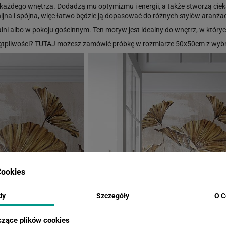
a każdego wnętrza. Dodadzą mu optymizmu i energii, a także stworzą ciek
jna i spójna, więc łatwo będzie ją dopasować do różnych stylów aranża
alni albo w pokoju gościnnym. Ten motyw jest idealny do wnętrz, w który
ątpliwości?
TUTAJ
możesz zamówić próbkę w rozmiarze 50x50cm z wybr
ookies
dy
Szczegóły
O C
czące plików cookies