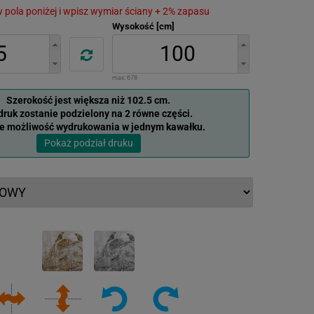
 w pola poniżej i wpisz wymiar ściany + 2% zapasu
Wysokość [cm]
max:
678
Szerokość jest większa niż 102.5 cm.
ruk zostanie podzielony na 2 równe części.
je możliwość wydrukowania w jednym kawałku.
Pokaż podział druku