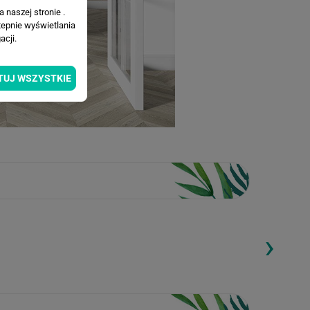
 naszej stronie .
tepnie wyświetlania
cji.
TUJ WSZYSTKIE
›
ding...
Loading...