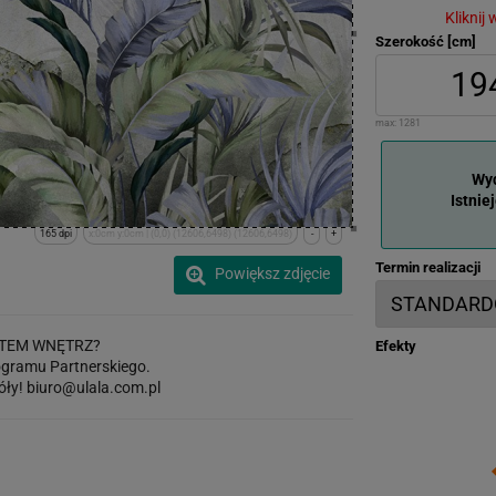
Kliknij
Szerokość [cm]
max:
1281
Wyd
Istnie
165 dpi
x:0cm y:0cm | (0,0) (12606,6498) (12606,6498)
-
+
Termin realizacji
Powiększ zdjęcie
TEM WNĘTRZ?
Efekty
gramu Partnerskiego.
óły!
biuro@ulala.com.pl