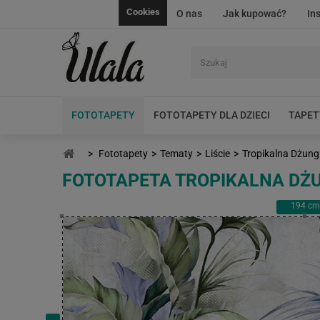
Cookies
O nas
Jak kupować?
In
FOTOTAPETY
FOTOTAPETY DLA DZIECI
TAPET
>
Fototapety
>
Tematy
>
Liście
>
Tropikalna Dżung
FOTOTAPETA TROPIKALNA DŻ
194
cm