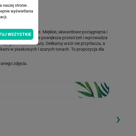
 naszej stronie .
tepnie wyświetlania
cji.
nym, fakturowanym tle. Miękkie, akwarelowe pociągnięcia i
TUJ WSZYSTKIE
czemu ściana optycznie powiększa przestrzeń i wprowadza
 czy gabinetach beauty. Delikatny wzór nie przytłacza, a
kami w piaskowych i szarych tonach. To propozycja dla
anego zdjęcia.
›
ding...
Loading...