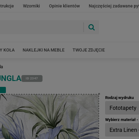
strukcje
Wzorniki
Opinie klientów
Najczęściej zadawane py
Y KOŁA
NAKLEJKI NA MEBLE
TWOJE ZDJĘCIE
la
UNGLA
ID 2347
Rodzaj wydruku
Wybierz materiał 