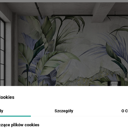
ookies
dy
Szczegóły
O C
czące plików cookies