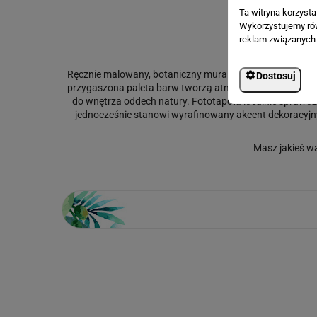
Ta witryna korzyst
Wykorzystujemy równ
reklam związanych 
Ręcznie malowany, botaniczny mural przedstawia bujne tro
Dostosuj
przygaszona paleta barw tworzą atmosferę spokoju i ele
do wnętrza oddech natury. Fototapeta idealnie sprawdzi 
jednocześnie stanowi wyrafinowany akcent dekoracyjny
Masz jakieś w
Loading...