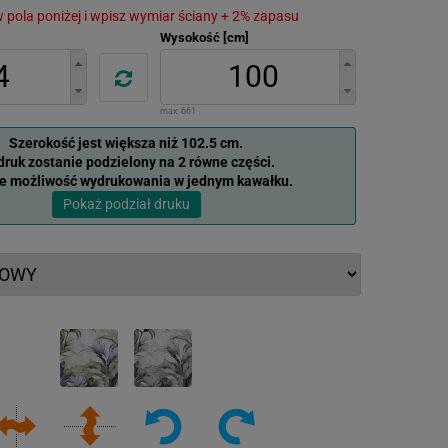
 w pola poniżej i wpisz wymiar ściany + 2% zapasu
Wysokość [cm]
max:
661
Szerokość jest większa niż 102.5 cm.
ruk zostanie podzielony na 2 równe części.
je możliwość wydrukowania w jednym kawałku.
Pokaż podział druku