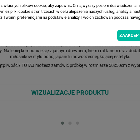
a z własnych plików cookie, aby zapewnić Ci najwyższy poziom doświadczenia na
ież pliki cookie stron trzecich w celu ulepszenia naszych usług, analizy a nas
z Twoimi preferencjami na podstawie analizy Twoich zachowań podczas nawiga
pikalne liście w odcieniach szałwii, mięty i chłodnej lawendy na subtel
ZAAKCEP
gancji. Zróżnicowane kształty palm i bananowców dodają głębi, dzięki 
się w salonie, sypialni i domowym biurze, a także w strefach relaksu, spa
. Najlepiej komponuje się z jasnym drewnem, lnem i rattanem oraz dodat
miłośników stylu boho, japandi i nowoczesnej, kojącej estetyki.
ątpliwości?
TUTAJ
możesz zamówić próbkę w rozmiarze 50x50cm z wybr
WIZUALIZACJE PRODUKTU
Loading...
Loa