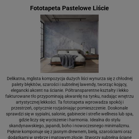
Fototapeta Pastelowe Liście
Delikatna, mglista kompozycja dużych liści wynurza się z chłodnej
palety błękitów, szarości i subtelnej lawendy, tworząc kojący,
elegancki akcent na ścianie. Półtransparentne kształty i lekko
fakturowane tło przypominają akwarelę na tynku, nadając wnętrzu
artystycznej lekkości. Ta fototapeta wprowadza spokój i
przestrzeń, optycznie rozjaśniając pomieszczenie. Doskonale
sprawdzi się w sypialni, salonie, gabinecie i strefie wellness lub spa,
gdzie liczy się wyciszenie i harmonia. Idealna do stylu
skandynawskiego, japandi, boho i nowoczesnego minimalizmu.
Pięknie komponuje się z jasnym drewnem, bielą, szarościami oraz
dodatkami w srebrze i matowym złocie. Stworzy subtelną ścianę