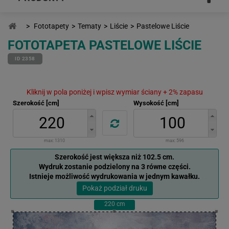
>
Fototapety
>
Tematy
>
Liście
>
Pastelowe Liście
FOTOTAPETA PASTELOWE LIŚCIE
ID 2358
Kliknij w pola poniżej i wpisz wymiar ściany + 2% zapasu
Szerokość [cm]
Wysokość [cm]
max:
1310
max:
596
Szerokość jest większa niż 102.5 cm.
Wydruk zostanie podzielony na 3 równe części.
Istnieje możliwość wydrukowania w jednym kawałku.
Pokaż podział druku
220
cm