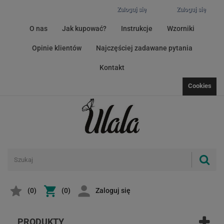
Zaloguj się
Zaloguj się
O nas
Jak kupować?
Instrukcje
Wzorniki
Opinie klientów
Najczęściej zadawane pytania
Kontakt
Cookies
(
0
)
(0)
Zaloguj się
PRODUKTY