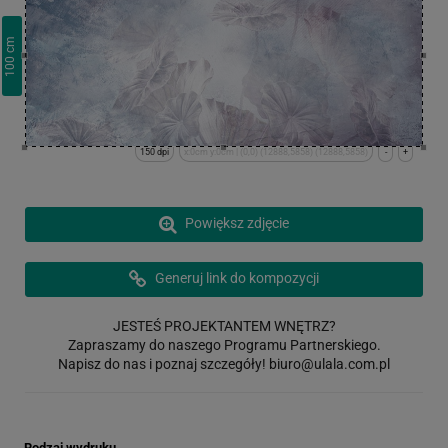
cm
100
150 dpi
x:0cm y:0cm | (0,0) (12888,5858) (12888,5858)
-
+
Powiększ zdjęcie
Generuj link do kompozycji
JESTEŚ PROJEKTANTEM WNĘTRZ?
Zapraszamy do naszego Programu Partnerskiego.
Napisz do nas i poznaj szczegóły!
biuro@ulala.com.pl
Rodzaj wydruku