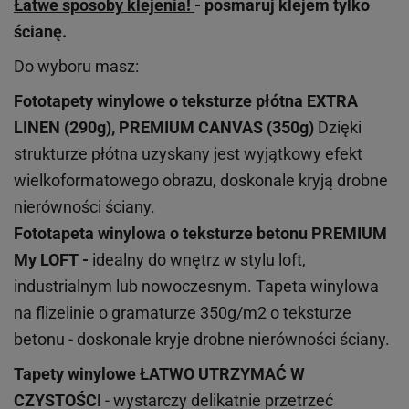
Łatwe sposoby klejenia!
- posmaruj klejem tylko
ścianę.
Do wyboru masz:
Fototapety winylowe o
teksturze
płótna EXTRA
LINEN (290g), PREMIUM CANVAS (350g)
Dzięki
strukturze płótna uzyskany jest wyjątkowy efekt
wielkoformatowego obrazu, doskonale kryją drobne
nierówności ściany.
Fototapeta winylowa o
teksturze
betonu PREMIUM
My LOFT -
idealny do wnętrz w stylu loft,
industrialnym lub nowoczesnym. Tapeta winylowa
na flizelinie o gramaturze 350g/m2 o teksturze
betonu - doskonale kryje drobne nierówności ściany.
Tapety winylowe
ŁATWO UTRZYMAĆ W
CZYSTOŚCI
- wystarczy delikatnie przetrzeć