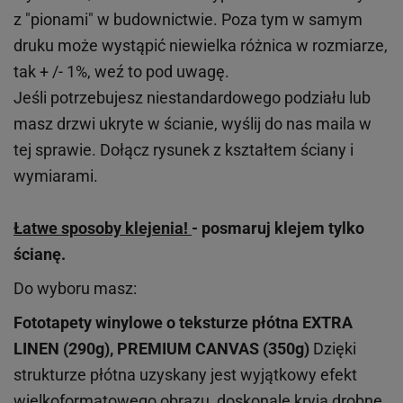
z "pionami" w budownictwie. Poza tym w samym
druku może wystąpić niewielka różnica w rozmiarze,
tak + /- 1%, weź to pod uwagę.
Jeśli potrzebujesz niestandardowego podziału lub
masz drzwi ukryte w ścianie, wyślij do nas maila w
tej sprawie. Dołącz rysunek z kształtem ściany i
wymiarami.
Łatwe sposoby klejenia!
- posmaruj klejem tylko
ścianę.
Do wyboru masz:
Fototapety winylowe o
teksturze
płótna EXTRA
LINEN (290g), PREMIUM CANVAS (350g)
Dzięki
strukturze płótna uzyskany jest wyjątkowy efekt
wielkoformatowego obrazu, doskonale kryją drobne