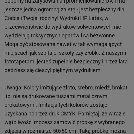
odporny na zarysowania i promieniowanie UV. I ma
jeszcze jedną ogromną zaletę - jest bezpieczny dla
Ciebie i Twojej rodziny!
Wydruki HP
Latex
, w
przeciwieństwie do wydruków
solwentowych
, nie
wydzielają toksycznych oparów i są bezwonne.
Mogą być stosowane nawet w tak wymagających
miejscach
jak
szpitale, szkoły czy żłobki.
Z naszymi
fototapetami jesteś zupełnie bezpieczny i przez lata
będziesz się cieszył pięknym wydrukiem.
Uwaga! Kolory imitujące złoto, srebro, miedź, brokat
itp.
nie są drukowane tuszami metalicznymi,
brokatowymi. Imitacja tych kolorów zostaje
uzyskana poprzez druk CMYK. Pamiętaj, że w
razie
wątpliwości możesz zamówić próbkę z wybranego
zdjęcia w rozmiarze 50x50 cm. Taką próbkę można