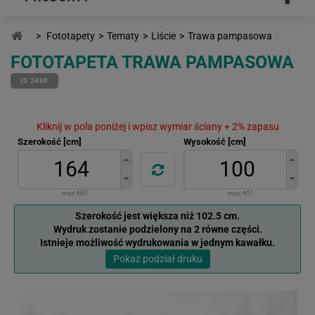
>
Fototapety
>
Tematy
>
Liście
>
Trawa pampasowa
FOTOTAPETA TRAWA PAMPASOWA
ID 2488
Kliknij w pola poniżej i wpisz wymiar ściany + 2% zapasu
Szerokość [cm]
Wysokość [cm]
max:
665
max:
407
Szerokość jest większa niż 102.5 cm.
Wydruk zostanie podzielony na 2 równe części.
Istnieje możliwość wydrukowania w jednym kawałku.
Pokaż podział druku