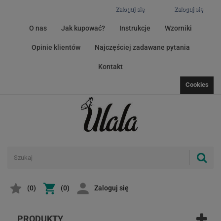
Zaloguj się
Zaloguj się
O nas
Jak kupować?
Instrukcje
Wzorniki
Opinie klientów
Najczęściej zadawane pytania
Kontakt
Cookies
(
0
)
(0)
Zaloguj się
PRODUKTY