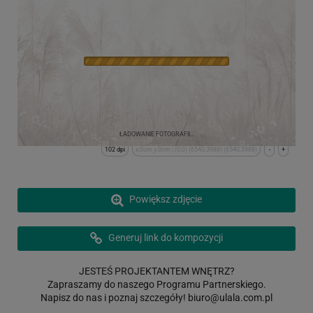
ŁADOWANIE FOTOGRAFII...
102 dpi
x:0cm y:0cm | (0,0) (6540,3988) (6540,3988)
-
+
Powiększ zdjęcie
Generuj link do kompozycji
JESTEŚ PROJEKTANTEM WNĘTRZ?
Zapraszamy do naszego Programu Partnerskiego.
Napisz do nas i poznaj szczegóły!
biuro@ulala.com.pl