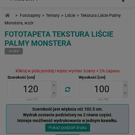
>
Fototapety
>
Tematy
>
Liście
>
Tekstura Liście Palmy
Monstera, wzór
FOTOTAPETA TEKSTURA LIŚCIE
PALMY MONSTERA
ID 263
Kliknij w pola poniżej i wpisz wymiar ściany + 2% zapasu
Szerokość [cm]
Wysokość [cm]
max:
712
max:
593
Szerokość jest większa niż 102.5 cm.
Wydruk zostanie podzielony na 2 równe części.
Istnieje możliwość wydrukowania w jednym kawałku.
Pokaż podział druku