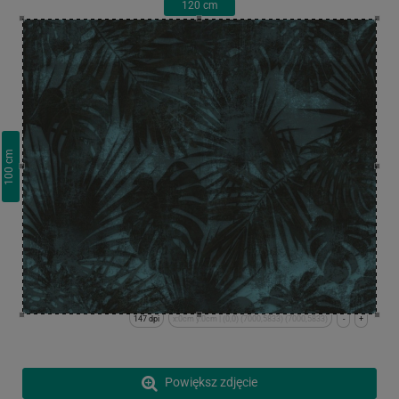
120
cm
cm
100
147 dpi
x:0cm y:0cm | (0,0) (7000,5833) (7000,5833)
-
+
Powiększ zdjęcie