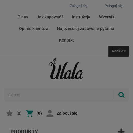
Zaloguj się
Zaloguj się
O nas
Jak kupować?
Instrukcje
Wzorniki
Opinie klientów
Najczęściej zadawane pytania
Kontakt
Cookies
(
0
)
(0)
Zaloguj się
PRODUKTY