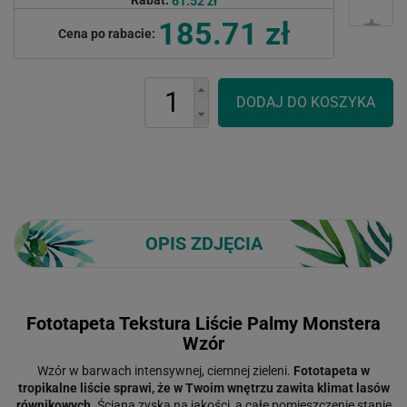
Rabat:
61.52 zł
185.71 zł
Cena po rabacie:
OPIS ZDJĘCIA
Fototapeta Tekstura Liście Palmy Monstera
Wzór
Wzór w barwach intensywnej, ciemnej zieleni.
Fototapeta w
tropikalne liście sprawi, że w Twoim wnętrzu zawita klimat lasów
równikowych
. Ściana zyska na jakości, a całe pomieszczenie stanie