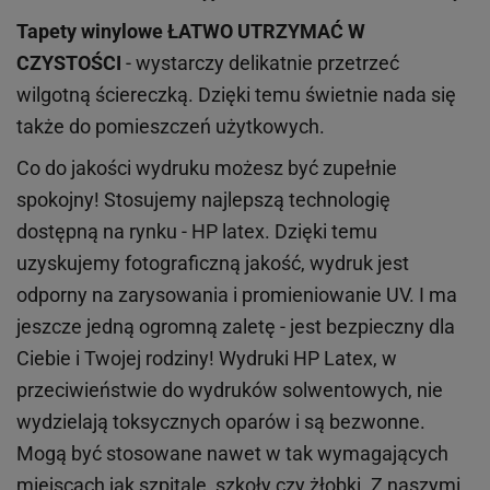
Tapety winylowe
ŁATWO UTRZYMAĆ W
CZYSTOŚCI
- wystarczy delikatnie przetrzeć
wilgotną ściereczką. Dzięki temu świetnie nada się
także do pomieszczeń użytkowych.
Co do jakości wydruku możesz być zupełnie
spokojny! Stosujemy najlepszą technologię
dostępną na rynku - HP latex. Dzięki temu
uzyskujemy fotograficzną jakość, wydruk jest
odporny na zarysowania i promieniowanie UV. I ma
jeszcze jedną ogromną zaletę - jest bezpieczny dla
Ciebie i Twojej rodziny!
Wydruki HP
Latex
, w
przeciwieństwie do wydruków
solwentowych
, nie
wydzielają toksycznych oparów i są bezwonne.
Mogą być stosowane nawet w tak wymagających
miejscach
jak
szpitale, szkoły czy żłobki.
Z naszymi