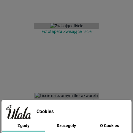
Fototapeta Zwisające liście
Fototapeta Liście na czarnym tle -
akwarela
Cookies
Zgody
Szczegóły
O Cookies