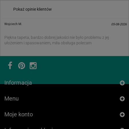
Pokaż opinie klientów
Wojciech M.
05-08-2026
Piękna tapeta, bardzo dobrej jakości nie było problemu z jej
ułożeniem i spasowaniem, miła obsługa polecam
Informacja
Menu
Moje konto