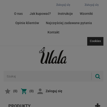
Zaloguj się
Zaloguj się
O nas
Jak kupować?
Instrukcje
Wzorniki
Opinie klientów
Najczęściej zadawane pytania
Kontakt
Cookies
(
0
)
(0)
Zaloguj się
PRODUKTY