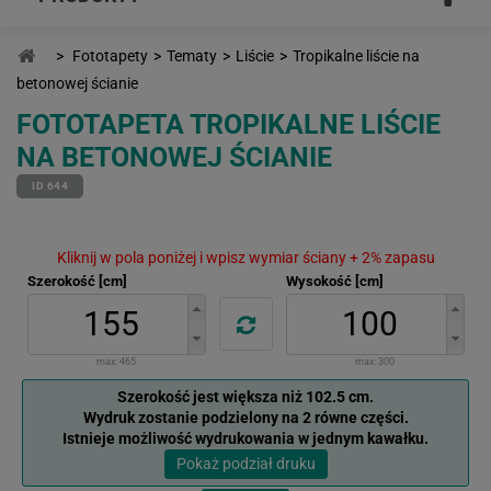
>
Fototapety
>
Tematy
>
Liście
>
Tropikalne liście na
betonowej ścianie
FOTOTAPETA TROPIKALNE LIŚCIE
NA BETONOWEJ ŚCIANIE
ID 644
Kliknij w pola poniżej i wpisz wymiar ściany + 2% zapasu
Szerokość [cm]
Wysokość [cm]
max:
465
max:
300
Szerokość jest większa niż 102.5 cm.
Wydruk zostanie podzielony na 2 równe części.
Istnieje możliwość wydrukowania w jednym kawałku.
Pokaż podział druku