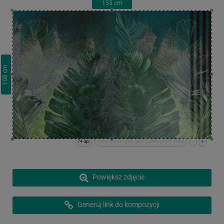
155
cm
cm
100
74 dpi
x:0cm y:0cm | (0,0) (4571,2949) (4571,2949)
-
+
Powiększ zdjęcie
Generuj link do kompozycji