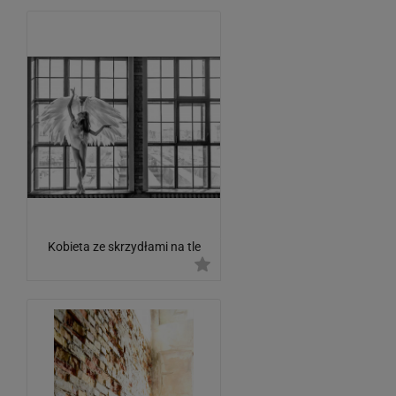
Kobieta ze skrzydłami na tle
okna