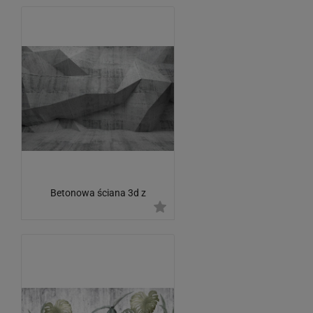
Betonowa ściana 3d z
wielokątnym wzorem