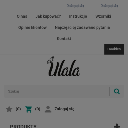
Zaloguj się
Zaloguj się
O nas
Jak kupować?
Instrukcje
Wzorniki
Opinie klientów
Najczęściej zadawane pytania
Kontakt
Cookies
(
0
)
(0)
Zaloguj się
PRODUKTY