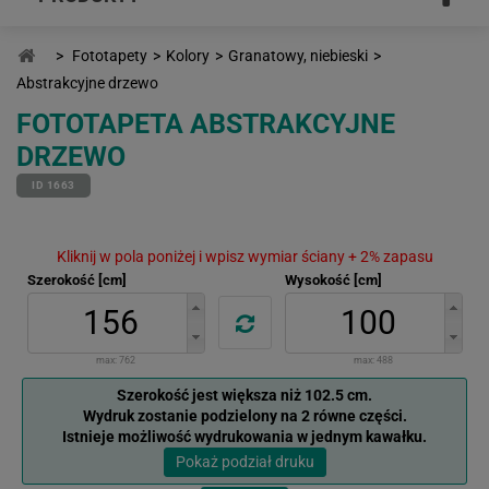
>
Fototapety
>
Kolory
>
Granatowy, niebieski
>
Abstrakcyjne drzewo
FOTOTAPETA ABSTRAKCYJNE
DRZEWO
ID 1663
Kliknij w pola poniżej i wpisz wymiar ściany + 2% zapasu
Szerokość [cm]
Wysokość [cm]
max:
762
max:
488
Szerokość jest większa niż 102.5 cm.
Wydruk zostanie podzielony na 2 równe części.
Istnieje możliwość wydrukowania w jednym kawałku.
Pokaż podział druku