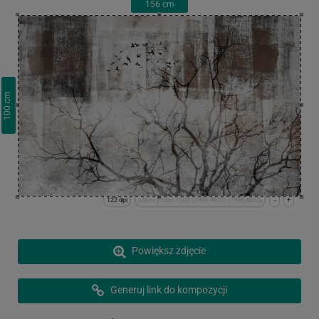
156
cm
cm
100
122 dpi
x:0cm y:0cm | (0,0) (7496,4805) (7496,4805)
-
+
Powiększ zdjęcie
Generuj link do kompozycji