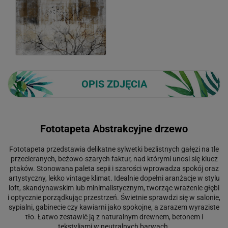
OPIS ZDJĘCIA
Fototapeta Abstrakcyjne drzewo
Fototapeta przedstawia delikatne sylwetki bezlistnych gałęzi na tle
przecieranych, beżowo-szarych faktur, nad którymi unosi się klucz
ptaków. Stonowana paleta sepii i szarości wprowadza spokój oraz
artystyczny, lekko vintage klimat. Idealnie dopełni aranżacje w stylu
loft, skandynawskim lub minimalistycznym, tworząc wrażenie głębi
i optycznie porządkując przestrzeń. Świetnie sprawdzi się w salonie,
sypialni, gabinecie czy kawiarni jako spokojne, a zarazem wyraziste
tło. Łatwo zestawić ją z naturalnym drewnem, betonem i
tekstyliami w neutralnych barwach.