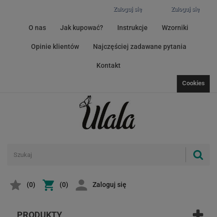
Zaloguj się
Zaloguj się
O nas
Jak kupować?
Instrukcje
Wzorniki
Opinie klientów
Najczęściej zadawane pytania
Kontakt
Cookies
(
0
)
(0)
Zaloguj się
PRODUKTY