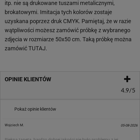
itp.
nie są drukowane tuszami metalicznymi,
brokatowymi. Imitacja tych kolorów zostaje
uzyskana poprzez druk CMYK. Pamiętaj, że w
razie
wątpliwości możesz zamówić próbkę z wybranego
zdjęcia w rozmiarze 50x50 cm. Taką próbkę można
zamówić
TUTAJ
.
OPINIE KLIENTÓW
4.9/5
Pokaż opinie klientów
Wojciech M.
05-08-2026
Piękna tapeta, bardzo dobrej jakości nie było problemu z jej