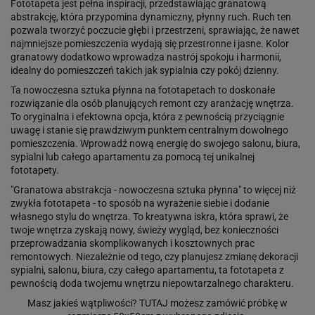
Fototapeta jest pełna inspiracji, przedstawiając granatową
abstrakcję, która przypomina dynamiczny, płynny ruch. Ruch ten
pozwala tworzyć poczucie głębi i przestrzeni, sprawiając, że nawet
najmniejsze pomieszczenia wydają się przestronne i jasne. Kolor
granatowy dodatkowo wprowadza nastrój spokoju i harmonii,
idealny do pomieszczeń takich jak sypialnia czy pokój dzienny.
Ta nowoczesna sztuka płynna na fototapetach to doskonałe
rozwiązanie dla osób planujących remont czy aranżację wnętrza.
To oryginalna i efektowna opcja, która z pewnością przyciągnie
uwagę i stanie się prawdziwym punktem centralnym dowolnego
pomieszczenia. Wprowadź nową energię do swojego salonu, biura,
sypialni lub całego apartamentu za pomocą tej unikalnej
fototapety.
"Granatowa abstrakcja - nowoczesna sztuka płynna" to więcej niż
zwykła fototapeta - to sposób na wyrażenie siebie i dodanie
własnego stylu do wnętrza. To kreatywna iskra, która sprawi, że
twoje wnętrza zyskają nowy, świeży wygląd, bez konieczności
przeprowadzania skomplikowanych i kosztownych prac
remontowych. Niezależnie od tego, czy planujesz zmianę dekoracji
sypialni, salonu, biura, czy całego apartamentu, ta fototapeta z
pewnością doda twojemu wnętrzu niepowtarzalnego charakteru.
Masz jakieś wątpliwości?
TUTAJ
możesz zamówić próbkę w