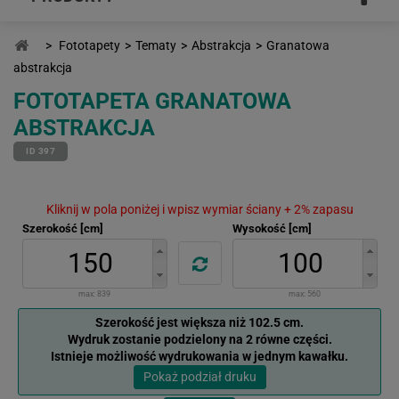
>
Fototapety
>
Tematy
>
Abstrakcja
>
Granatowa
abstrakcja
FOTOTAPETA GRANATOWA
ABSTRAKCJA
ID 397
Kliknij w pola poniżej i wpisz wymiar ściany + 2% zapasu
Szerokość [cm]
Wysokość [cm]
max:
839
max:
560
Szerokość jest większa niż 102.5 cm.
Wydruk zostanie podzielony na 2 równe części.
Istnieje możliwość wydrukowania w jednym kawałku.
Pokaż podział druku