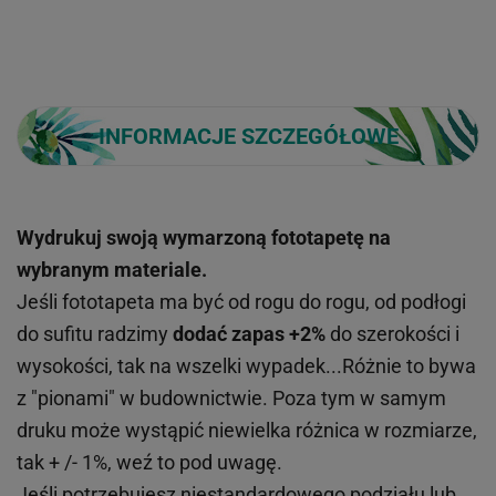
INFORMACJE SZCZEGÓŁOWE
Wydrukuj swoją wymarzoną fototapetę na
wybranym materiale.
Jeśli fototapeta ma być od rogu do rogu, od podłogi
do sufitu radzimy
dodać zapas +2%
do szerokości i
wysokości, tak na wszelki wypadek...Różnie to bywa
z "pionami" w budownictwie. Poza tym w samym
druku może wystąpić niewielka różnica w rozmiarze,
tak + /- 1%, weź to pod uwagę.
Jeśli potrzebujesz niestandardowego podziału lub