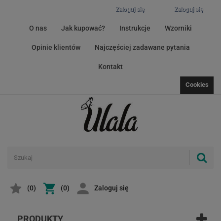
Zaloguj się
Zaloguj się
O nas
Jak kupować?
Instrukcje
Wzorniki
Opinie klientów
Najczęściej zadawane pytania
Kontakt
Cookies
(
0
)
(0)
Zaloguj się
PRODUKTY