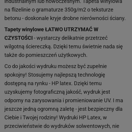
industrialnym lub nowoczesnym. Tapeta winylowa
na flizelinie o gramaturze 350g/m2 o teksturze
betonu - doskonale kryje drobne nierówności ściany.
Tapety winylowe
ŁATWO UTRZYMAĆ W
CZYSTOŚCI
- wystarczy delikatnie przetrzeć
wilgotną ściereczką. Dzięki temu świetnie nada się
także do pomieszczeń użytkowych.
Co do jakości wydruku możesz być zupełnie
spokojny! Stosujemy najlepszą technologię
dostępną na rynku - HP latex. Dzięki temu
uzyskujemy fotograficzną jakość, wydruk jest
odporny na zarysowania i promieniowanie UV. I ma
jeszcze jedną ogromną zaletę - jest bezpieczny dla
Ciebie i Twojej rodziny!
Wydruki HP
Latex
, w
przeciwieństwie do wydruków
solwentowych
, nie