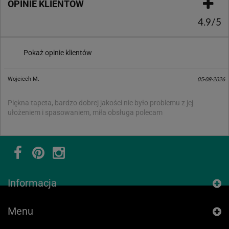
OPINIE KLIENTÓW
4.9/5
Pokaż opinie klientów
Wojciech M.
05-08-2026
Piękna tapeta, bardzo dobrej jakości nie było problemu z jej
ułożeniem i spasowaniem, miła obsługa polecam
Informacja
Menu