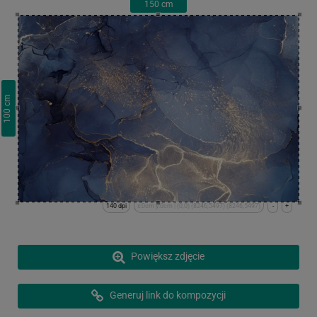
150
cm
cm
100
140 dpi
x:0cm y:0cm | (0,0) (8246,5497) (8246,5497)
-
+
Powiększ zdjęcie
Generuj link do kompozycji