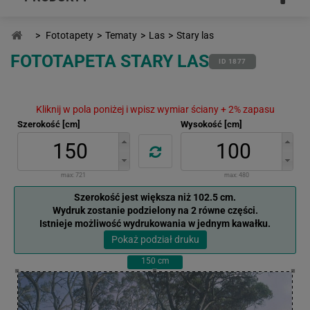
>
Fototapety
>
Tematy
>
Las
>
Stary las
FOTOTAPETA STARY LAS
ID 1877
Kliknij w pola poniżej i wpisz wymiar ściany + 2% zapasu
Szerokość [cm]
Wysokość [cm]
max:
721
max:
480
Szerokość jest większa niż 102.5 cm.
Wydruk zostanie podzielony na 2 równe części.
Istnieje możliwość wydrukowania w jednym kawałku.
Pokaż podział druku
150
cm