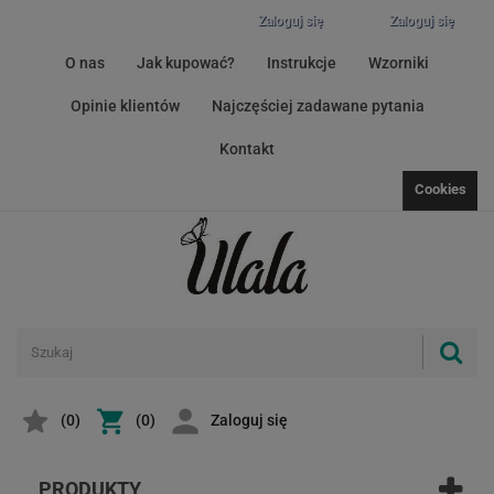
Zaloguj się
Zaloguj się
O nas
Jak kupować?
Instrukcje
Wzorniki
Opinie klientów
Najczęściej zadawane pytania
Kontakt
Cookies
(
0
)
(0)
Zaloguj się
PRODUKTY