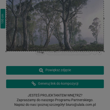
cm
100
119 dpi
x:0cm y:0cm | (0,0) (7078,4719) (7078,4719)
-
+
Powiększ zdjęcie
Generuj link do kompozycji
JESTEŚ PROJEKTANTEM WNĘTRZ?
Zapraszamy do naszego Programu Partnerskiego.
Napisz do nas i poznaj szczegóły!
biuro@ulala.com.pl