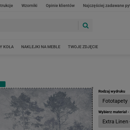
strukcje
Wzorniki
Opinie klientów
Najczęściej zadawane py
Y KOŁA
NAKLEJKI NA MEBLE
TWOJE ZDJĘCIE
Rodzaj wydruku
Wybierz materiał 