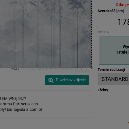
Kliknij
Szerokość [cm]
max:
1182
Wyd
Istnie
Termin realizacji
165 dpi
x:0cm y:0cm | (0,0) (11597,6515) (11597,6515)
-
+
Powiększ zdjęcie
Efekty
TEM WNĘTRZ?
gramu Partnerskiego.
óły!
biuro@ulala.com.pl