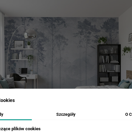
ookies
dy
Szczegóły
O C
czące plików cookies