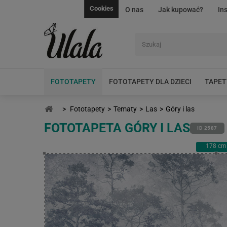
Cookies
O nas
Jak kupować?
In
FOTOTAPETY
FOTOTAPETY DLA DZIECI
TAPET
>
Fototapety
>
Tematy
>
Las
>
Góry i las
FOTOTAPETA GÓRY I LAS
ID 2587
178
cm