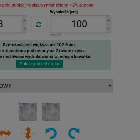
 w pola poniżej i wpisz wymiar ściany + 2% zapasu
Wysokość [cm]
max:
663
Szerokość jest większa niż 102.5 cm.
ruk zostanie podzielony na 2 równe części.
je możliwość wydrukowania w jednym kawałku.
Pokaż podział druku