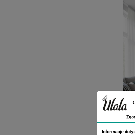
C
Zgo
Informacje doty