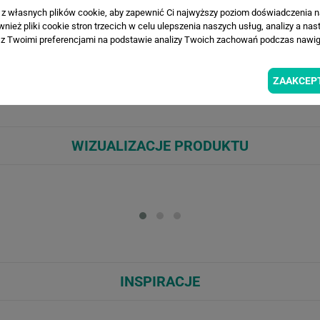
a z własnych plików cookie, aby zapewnić Ci najwyższy poziom doświadczenia na
ież pliki cookie stron trzecich w celu ulepszenia naszych usług, analizy a nas
z Twoimi preferencjami na podstawie analizy Twoich zachowań podczas nawiga
iające się z delikatnej mgły, z subtelnym zarysem gór w tle. Chłodna p
dealna do sypialni, salonu, gabinetu lub strefy relaksu; doskonale współ
asowe tło dla naturalnych materiałów i jasnych mebli. Wysoka rozdziel
ZAAKCEP
efekt 3D.
WIZUALIZACJE PRODUKTU
Loading...
Loa
INSPIRACJE