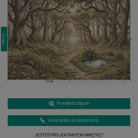
cm
100
84 dpi
x:0cm y:0cm | (13,0) (5027,3329) (5040,3329)
-
+
Powiększ zdjęcie
Generuj link do kompozycji
JESTEŚ PROJEKTANTEM WNĘTRZ?