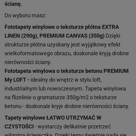
ścianę.
Do wyboru masz:
Fototapety winylowe o
teksturze
płótna EXTRA
LINEN (290g), PREMIUM CANVAS (350g)
Dzięki
strukturze płótna uzyskany jest wyjątkowy efekt
wielkoformatowego obrazu, doskonale kryją drobne
nierówności ściany.
Fototapeta winylowa o
teksturze
betonu PREMIUM
My LOFT -
idealny do wnętrz w stylu loft,
industrialnym lub nowoczesnym. Tapeta winylowa
na flizelinie o gramaturze 350g/m2 o teksturze
betonu - doskonale kryje drobne nierówności ściany.
Tapety winylowe
ŁATWO UTRZYMAĆ W
CZYSTOŚCI
- wystarczy delikatnie przetrzeć
wilgotną ściereczką. Dzięki temu świetnie nada się