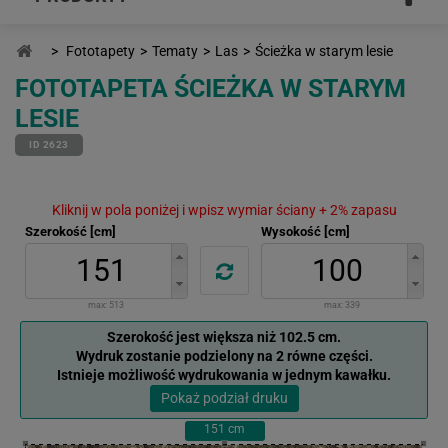
>
Fototapety
>
Tematy
>
Las
>
Ścieżka w starym lesie
FOTOTAPETA ŚCIEŻKA W STARYM
LESIE
ID 2623
Kliknij w pola poniżej i wpisz wymiar ściany + 2% zapasu
Szerokość [cm]
Wysokość [cm]
max:
513
max:
339
Szerokość jest większa niż 102.5 cm.
Wydruk zostanie podzielony na 2 równe części.
Istnieje możliwość wydrukowania w jednym kawałku.
Pokaż podział druku
151
cm