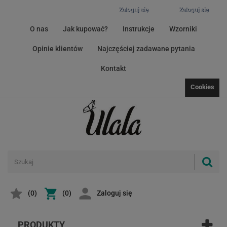
Zaloguj się
Zaloguj się
O nas
Jak kupować?
Instrukcje
Wzorniki
Opinie klientów
Najczęściej zadawane pytania
Kontakt
Cookies
(
0
)
(0)
Zaloguj się
PRODUKTY