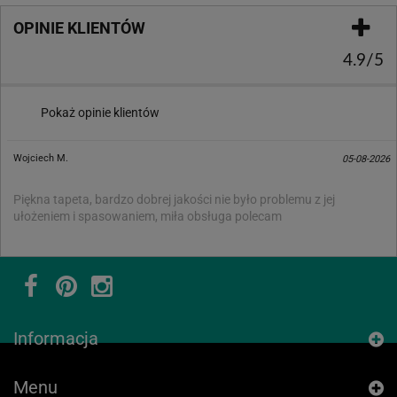
OPINIE KLIENTÓW
4.9/5
Pokaż opinie klientów
Wojciech M.
05-08-2026
Piękna tapeta, bardzo dobrej jakości nie było problemu z jej
ułożeniem i spasowaniem, miła obsługa polecam
Informacja
Menu