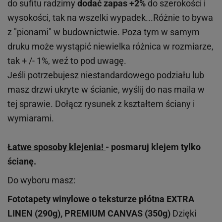
do sufitu radzimy
dodać zapas +2%
do szerokości i
wysokości, tak na wszelki wypadek...Różnie to bywa
z "pionami" w budownictwie. Poza tym w samym
druku może wystąpić niewielka różnica w rozmiarze,
tak + /- 1%, weź to pod uwagę.
Jeśli potrzebujesz niestandardowego podziału lub
masz drzwi ukryte w ścianie, wyślij do nas maila w
tej sprawie. Dołącz rysunek z kształtem ściany i
wymiarami.
Łatwe sposoby klejenia!
- posmaruj klejem tylko
ścianę.
Do wyboru masz:
Fototapety winylowe o
teksturze
płótna EXTRA
LINEN (290g), PREMIUM CANVAS (350g)
Dzięki