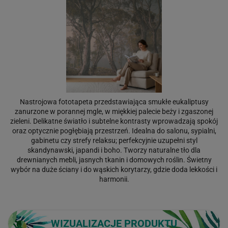
Nastrojowa fototapeta przedstawiająca smukłe eukaliptusy
zanurzone w porannej mgle, w miękkiej palecie beży i zgaszonej
zieleni. Delikatne światło i subtelne kontrasty wprowadzają spokój
oraz optycznie pogłębiają przestrzeń. Idealna do salonu, sypialni,
gabinetu czy strefy relaksu; perfekcyjnie uzupełni styl
skandynawski, japandi i boho. Tworzy naturalne tło dla
drewnianych mebli, jasnych tkanin i domowych roślin. Świetny
wybór na duże ściany i do wąskich korytarzy, gdzie doda lekkości i
harmonii.
WIZUALIZACJE PRODUKTU