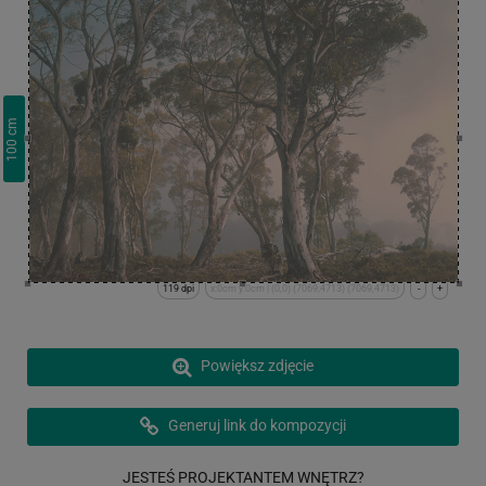
cm
100
119 dpi
x:0cm y:0cm | (0,0) (7069,4713) (7069,4713)
-
+
Powiększ zdjęcie
Generuj link do kompozycji
JESTEŚ PROJEKTANTEM WNĘTRZ?