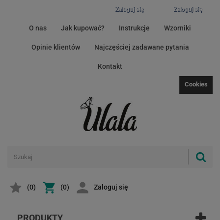
Zaloguj się
Zaloguj się
O nas
Jak kupować?
Instrukcje
Wzorniki
Opinie klientów
Najczęściej zadawane pytania
Kontakt
Cookies
(
0
)
(0)
Zaloguj się
PRODUKTY