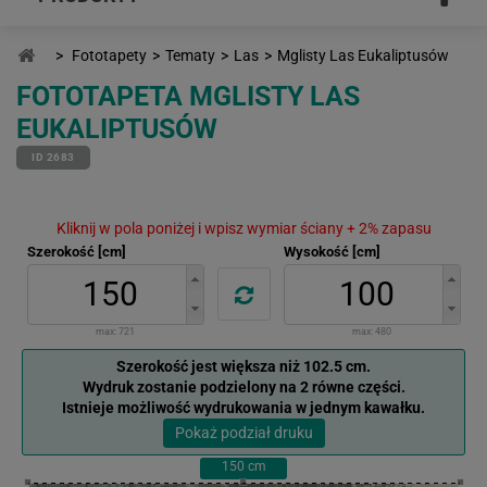
>
Fototapety
>
Tematy
>
Las
>
Mglisty Las Eukaliptusów
FOTOTAPETA MGLISTY LAS
EUKALIPTUSÓW
ID 2683
Kliknij w pola poniżej i wpisz wymiar ściany + 2% zapasu
Szerokość [cm]
Wysokość [cm]
max:
721
max:
480
Szerokość jest większa niż 102.5 cm.
Wydruk zostanie podzielony na 2 równe części.
Istnieje możliwość wydrukowania w jednym kawałku.
Pokaż podział druku
150
cm