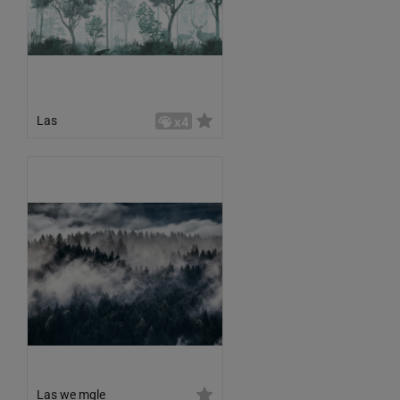
Las
x4
Las we mgle