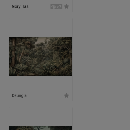
Góry i las
x7
Dżungla