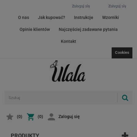
Zaloguj się
Zaloguj się
O nas
Jak kupować?
Instrukcje
Wzorniki
Opinie klientów
Najczęściej zadawane pytania
Kontakt
Cookies
(
0
)
(0)
Zaloguj się
PRODUKTY