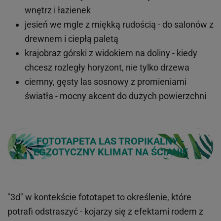
wnętrz i łazienek
jesień we mgle z miękką rudością - do salonów z
drewnem i ciepłą paletą
krajobraz górski z widokiem na doliny - kiedy
chcesz rozległy horyzont, nie tylko drzewa
ciemny, gęsty las sosnowy z promieniami
światła - mocny akcent do dużych powierzchni
FOTOTAPETA LAS TROPIKALNY -
EGZOTYCZNY KLIMAT NA ŚCIANIE
"3d" w kontekście fototapet to określenie, które
potrafi odstraszyć - kojarzy się z efektami rodem z