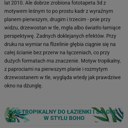
lat 2010. Ale dobrze zrobiona fototapeta 3d z
motywem leśnym to po prostu kadr z wyraźnym
planem pierwszym, drugim i trzecim - pnie przy
widzu, drzewostan w tle, mgła albo światło łamiące
perspektywę. Żadnych doklejanych efektów. Przy
druku na wymiar na flizelinie głębia ciągnie się na
całej ścianie bez przerw na łączeniach, co przy
dużych formatach ma znaczenie. Motyw tropikalny,
z paprociami na pierwszym planie i rozmytym
drzewostanem w tle, wygląda wtedy jak prawdziwe
okno na dżunglę.
LAS TROPIKALNY DO ŁAZIENKI I SALONU
W STYLU BOHO