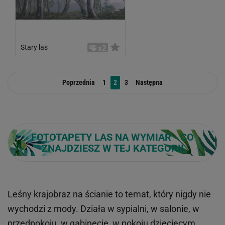
Stary las
x2
Poprzednia
1
2
3
Następna
FOTOTAPETY LAS NA WYMIAR - CO
ZNAJDZIESZ W TEJ KATEGORII
Leśny krajobraz na ścianie to temat, który nigdy nie
wychodzi z mody. Działa w sypialni, w salonie, w
przedpokoju, w gabinecie, w pokoju dziecięcym.