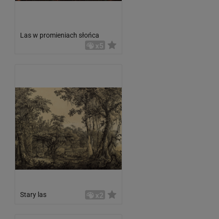
Las w promieniach słońca
x5
Stary las
x2