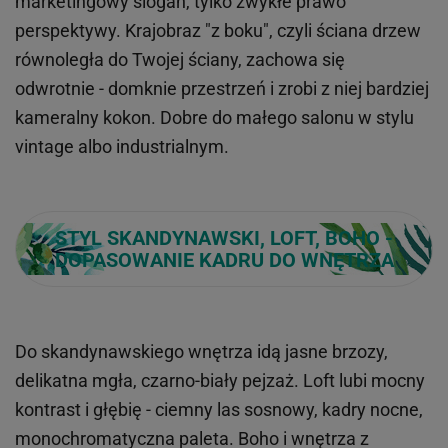
marketingowy slogan, tylko zwykłe prawo
perspektywy. Krajobraz "z boku", czyli ściana drzew
równoległa do Twojej ściany, zachowa się
odwrotnie - domknie przestrzeń i zrobi z niej bardziej
kameralny kokon. Dobre do małego salonu w stylu
vintage albo industrialnym.
STYL SKANDYNAWSKI, LOFT, BOHO -
DOPASOWANIE KADRU DO WNĘTRZA
Do skandynawskiego wnętrza idą jasne brzozy,
delikatna mgła, czarno-biały pejzaż. Loft lubi mocny
kontrast i głębię - ciemny las sosnowy, kadry nocne,
monochromatyczna paleta. Boho i wnętrza z