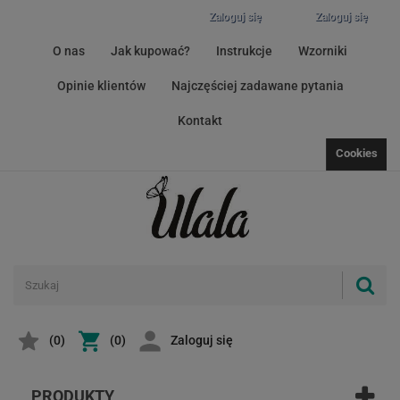
Zaloguj się
Zaloguj się
O nas
Jak kupować?
Instrukcje
Wzorniki
Opinie klientów
Najczęściej zadawane pytania
Kontakt
Cookies
(
0
)
(0)
Zaloguj się
PRODUKTY