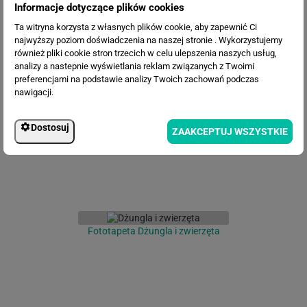
Informacje dotyczące plików cookies
Ta witryna korzysta z własnych plików cookie, aby zapewnić Ci
najwyższy poziom doświadczenia na naszej stronie . Wykorzystujemy
również pliki cookie stron trzecich w celu ulepszenia naszych usług,
analizy a nastepnie wyświetlania reklam związanych z Twoimi
Fototapeta Egzotyczne Kwiaty i
preferencjami na podstawie analizy Twoich zachowań podczas
Liście
nawigacji.
Dostosuj
ZAAKCEPTUJ WSZYSTKIE
Fototapeta Dżungla i zwierzęta