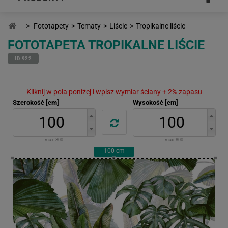
>
Fototapety
>
Tematy
>
Liście
>
Tropikalne liście
FOTOTAPETA TROPIKALNE LIŚCIE
ID 922
Kliknij w pola poniżej i wpisz wymiar ściany + 2% zapasu
Szerokość [cm]
Wysokość [cm]
max:
800
max:
800
100
cm