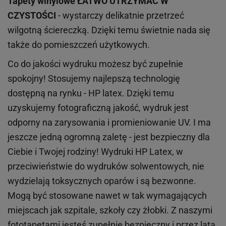
Tapety winylowe
ŁATWO UTRZYMAĆ W
CZYSTOŚCI
- wystarczy delikatnie przetrzeć
wilgotną ściereczką. Dzięki temu świetnie nada się
także do pomieszczeń użytkowych.
Co do jakości wydruku możesz być zupełnie
spokojny! Stosujemy najlepszą technologię
dostępną na rynku - HP latex. Dzięki temu
uzyskujemy fotograficzną jakość, wydruk jest
odporny na zarysowania i promieniowanie UV. I ma
jeszcze jedną ogromną zaletę - jest bezpieczny dla
Ciebie i Twojej rodziny!
Wydruki HP
Latex
, w
przeciwieństwie do wydruków
solwentowych
, nie
wydzielają toksycznych oparów i są bezwonne.
Mogą być stosowane nawet w tak wymagających
miejscach
jak
szpitale, szkoły czy żłobki.
Z naszymi
fototapetami jesteś zupełnie bezpieczny i przez lata