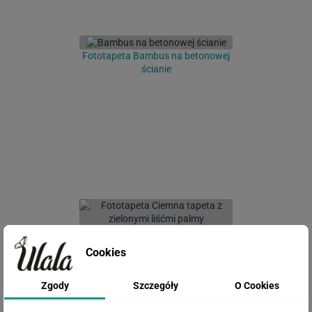
Fototapeta Bambus na betonowej
ścianie
Fototapeta Fototapeta Ciemna
tapeta z zielonymi liśćmi palmy
Cookies
Zgody
Szczegóły
O Cookies