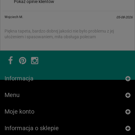
Pokaż opinie klientów
Wojciech M.
05-08-2026
Piękna tapeta, bardzo dobrej jakości nie było problemu z jej
ułożeniem i spasowaniem, miła obsługa polecam
Informacja
Menu
Moje konto
Informacja o sklepie