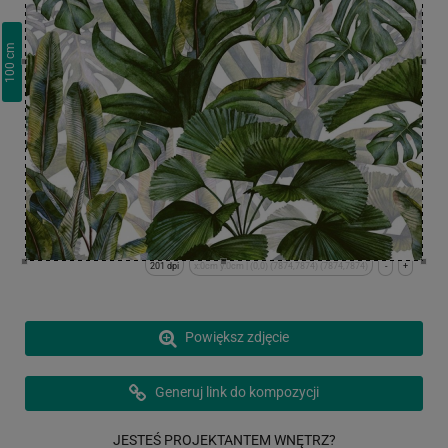
cm
100
201 dpi
x:0cm y:0cm | (0,0) (7874,7874) (7874,7874)
-
+
Powiększ zdjęcie
Generuj link do kompozycji
JESTEŚ PROJEKTANTEM WNĘTRZ?